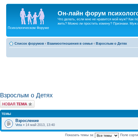
Он-лайн форум психолог
Что делать, если мне не нравится мой муж? Как 
жить? Можно ли простить измену? Признаки. Муж и 
Психологическом Форуме
Список форумов
‹
Взаимоотношения в семье
‹
Взрослым о Детях
Взрослым о Детях
Новая тема
ТЕМЫ
Взросление
Veta
» 14 май 2013, 13:40
Показать темы за:
Поле сорт