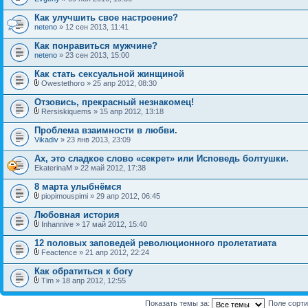
Как улучшить свое настроение?
neteno
» 12 сен 2013, 11:41
Как понравиться мужчине?
neteno
» 23 сен 2013, 15:00
Как стать сексуальной жинщиной
Owestethoro » 25 апр 2012, 08:30
Отзовись, прекрасный незнакомец!
Rersiskiquems » 15 апр 2012, 13:18
Проблема взаимности в любви.
Vikadiv
» 23 янв 2013, 23:09
Ах, это сладкое слово «секрет» или Исповедь болтушки.
EkaterinaM » 22 май 2012, 17:38
8 марта улыбнёмся
piopimouspimi » 29 апр 2012, 06:45
Любовная история
Inhannive » 17 май 2012, 15:40
12 половых заповедей революционного пролетатиата
Feactence » 21 апр 2012, 22:24
Как обратиться к богу
Tim » 18 апр 2012, 12:55
Показать темы за:
Поле сорт