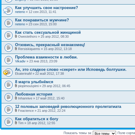
Как улучшить свое настроение?
neteno
» 12 сен 2013, 11:41
Как понравиться мужчине?
neteno
» 23 сен 2013, 15:00
Как стать сексуальной жинщиной
Owestethoro » 25 апр 2012, 08:30
Отзовись, прекрасный незнакомец!
Rersiskiquems » 15 апр 2012, 13:18
Проблема взаимности в любви.
Vikadiv
» 23 янв 2013, 23:09
Ах, это сладкое слово «секрет» или Исповедь болтушки.
EkaterinaM » 22 май 2012, 17:38
8 марта улыбнёмся
piopimouspimi » 29 апр 2012, 06:45
Любовная история
Inhannive » 17 май 2012, 15:40
12 половых заповедей революционного пролетатиата
Feactence » 21 апр 2012, 22:24
Как обратиться к богу
Tim » 18 апр 2012, 12:55
Показать темы за:
Поле сорт