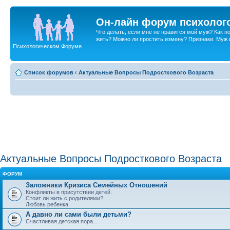
Он-лайн форум психолог
Что делать, если мне не нравится мой муж? Как 
жить? Можно ли простить измену? Признаки. Муж и 
Психологическом Форуме
Список форумов
‹
Актуальные Вопросы Подросткового Возраста
Актуальные Вопросы Подросткового Возраста
ФОРУМ
Заложники Кризиса Семейных Отношений
Конфликты в присутствии детей.
Стоит ли жить с родителями?
Любовь ребенка
А давно ли сами были детьми?
Счастливая детская пора...