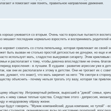
олагают и помогают нам понять, правильное направление движения.
да хорошо уживается со вторым. Очень часто взрослые пытаются воспита
лько мешают последним нормально взрослеть и воспринимать родителей 
се норовит схватить со стола пепельницу, которая привлекает ее своей э
ожет быть вызван не столько простой детскостью ее дочурки, но еще и и
к часто использует мать, сладостно выкуривая сигарету. Этим крикливым
мьи и располагает к тому, чтобы девочка впоследствии не очень благов
период взросления - в лучшем. В худшем - развитие агрессии уже в дет
к, как они их располагали к этому в детстве. Они не трогают их с сов
ее, думают, что знают), что мать закричит на него: "Не смотри в сторону
уществу объяснить - почему нельзя трогать эту вазу, которая так привлек
щему обществу. Интровертный ребенок, выросший в "дикой" семье, крич
вать к нему самые теплые чувства. Следствие этого - депрессия, мизант
циду и нездоровому образу жизни.
щи будут говорить: "Мужик компанейский, душа компании, но тупой" - ес
инство студентов, оканчивающих вузы по настоянию родителей, впослед