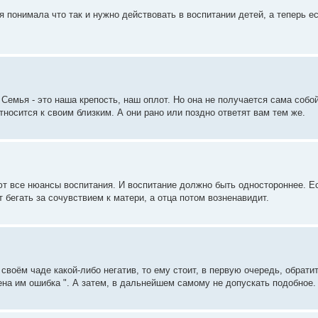
я понимала что так и нужно действовать в воспитании детей, а теперь 
Семья - это наша крепость, наш оплот. Но она не получается сама собо
носится к своим близким. А они рано или поздно ответят вам тем же.
ют все нюансы воспитания. И воспитание должно быть одностороннее. Е
т бегать за сочувствием к матери, а отца потом возненавидит.
воём чаде какой-либо негатив, то ему стоит, в первую очередь, обратит
ена им ошибка ". А затем, в дальнейшем самому не допускать подобное.