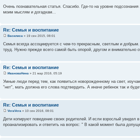
Очень познавательная статья. Спасибо. Где-то на уровне подсознания 
моим мыслям и догадкам...
Re: Семья и воспитание
Василиса
» 19 сен 2015, 08:01
Семья всегда ассоциируется с чем-то прекрасным, светлым и добрым. 
труд. Нужно прежде всего самой быть опорой, другом и внимательно от
Re: Семья и воспитание
ИвановаНина
» 21 мар 2016, 05:19
Умные люди перед тем, как появиться новорожденному на свет, изуча
"нет", мать должна его слова подтвердить. А иначе ребенок так и буде
Re: Семья и воспитание
VeraVera
» 10 сен 2016, 08:01
Дети копируют поведение своих родителей. И если взрослый увидел в с
проанализировать и ответить на вопрос: " В какой момент была допущ