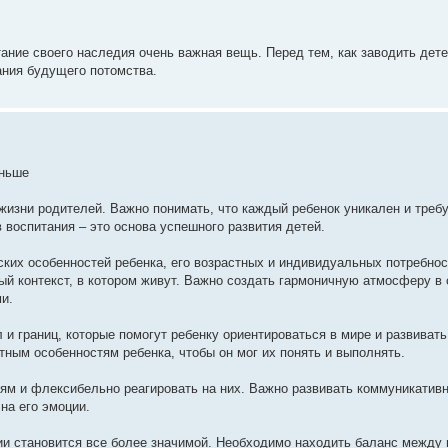
тание своего наследия очень важная вещь. Перед тем, как заводить дет
ания будущего потомства.
аньше
жизни родителей. Важно понимать, что каждый ребенок уникален и треб
воспитания – это основа успешного развития детей.
ких особенностей ребенка, его возрастных и индивидуальных потребнос
ый контекст, в котором живут. Важно создать гармоничную атмосферу в
и.
 и границ, которые помогут ребенку ориентироваться в мире и развивать
тным особенностям ребенка, чтобы он мог их понять и выполнять.
ям и флексибельно реагировать на них. Важно развивать коммуникатив
на его эмоции.
ии становится все более значимой. Необходимо находить баланс между