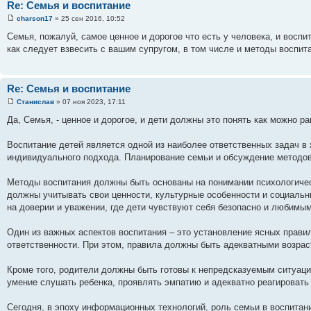
Re: Семья и воспитание
charson17
» 25 сен 2016, 10:52
Семья, пожалуй, самое ценное и дорогое что есть у человека, и воспи
как следует взвесить с вашим супругом, в том числе и методы воспит
Re: Семья и воспитание
Станислав
» 07 ноя 2023, 17:11
Да, Семья, - ценное и дорогое, и дети должны это понять как можно р
Воспитание детей является одной из наиболее ответственных задач в 
индивидуального подхода. Планирование семьи и обсуждение методов 
Методы воспитания должны быть основаны на понимании психологичес
должны учитывать свои ценности, культурные особенности и социальн
на доверии и уважении, где дети чувствуют себя безопасно и любимым
Один из важных аспектов воспитания – это установление ясных правил
ответственности. При этом, правила должны быть адекватными возрас
Кроме того, родители должны быть готовы к непредсказуемым ситуаци
умение слушать ребенка, проявлять эмпатию и адекватно реагировать 
Сегодня, в эпоху информационных технологий, роль семьи в воспитан