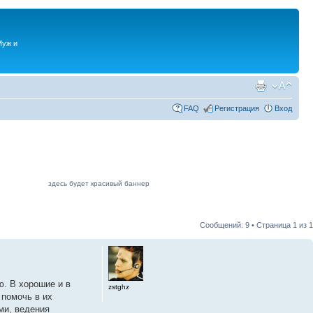
Муж и
FAQ
Регистрация
Вход
здесь будет красивый баннер
Сообщений: 9 • Страница
1
из
1
ю. В хорошие и в
zstghz
 помочь в их
ми, ведения