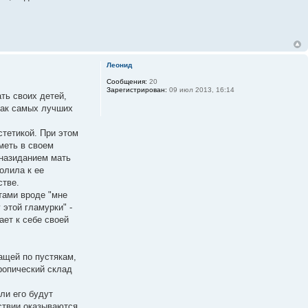
Леонид
Сообщения:
20
Зарегистрирован:
09 июл 2013, 16:14
ть своих детей,
как самых лучших
стетикой. При этом
меть в своем
 назиданием мать
олила к ее
стве.
етами вроде "мне
 этой гламурки" -
ает к себе своей
ащей по пустякам,
ропический склад
ли его будут
ствии оказываются