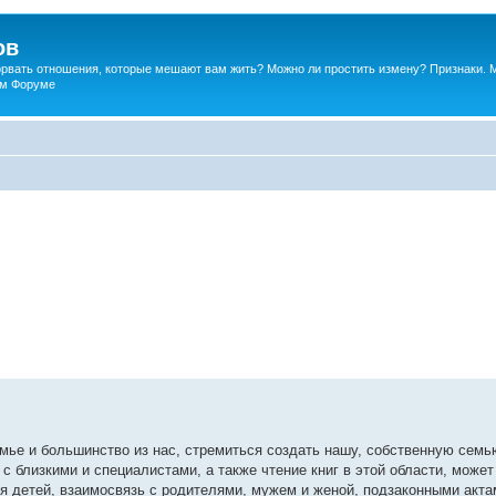
ов
порвать отношения, которые мешают вам жить? Можно ли простить измену? Признаки. 
ком Форуме
ье и большинство из нас, стремиться создать нашу, собственную семь
с близкими и специалистами, а также чтение книг в этой области, может
я детей, взаимосвязь с родителями, мужем и женой, подзаконными акта