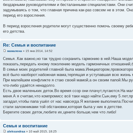
бездарными руководителями и бесталанными специалистами. Они счи
задумываясь о том, что главная причина как-раз совсем не в этом. Она
период его взросления.
В период взросления родители могут существенно помочь своему ребен
его детства.
Re: Семья и воспитание
мамалена
» 15 янв 2014, 14:52
Семья..Как важно,но так трудно сохранить гармонию в ней.Наша моде
показать,передать юному поколению модель гармоничных отношений,б
В семье моих родителей главной была мама.Инициатором,провокаторо
всё было наоборот:набожная мама,терпящая и уступавшая всю жизнь 
При малейшем конфликте я стаю своей мамой,а он своим папой.Мы ру
что-либо удаётся ненадолго.
Есть двое маленьких деток.Во время ссор они плачут,пугаются.На мал
меня.А я считаю,что компромисс всё таки надо найти.Сын,ему 5 лет,п
загадал,чтобы папа ушёл от нас навсегда.Я желание выполнила.Посчи
стали заложниками той обстановки,которая была у них в детстве.
Берегите своих деток,любите их,цените больше,чем что либо!
Семья и воспитание
aleksandraa
» 10 май 2015, 18:25