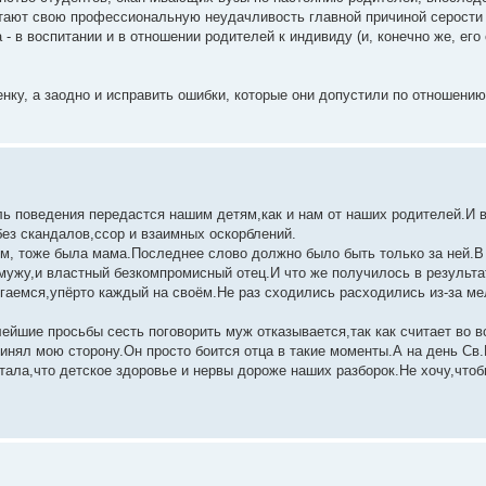
тают свою профессиональную неудачливость главной причиной серости 
 - в воспитании и в отношении родителей к индивиду (и, конечно же, его 
ку, а заодно и исправить ошибки, которые они допустили по отношению
ль поведения передастся нашим детям,как и нам от наших родителей.И 
ез скандалов,ссор и взаимных оскорблений.
м, тоже была мама.Последнее слово должно было быть только за ней.В
мужу,и властный безкомпромисный отец.И что же получилось в результа
гаемся,упёрто каждый на своём.Не раз сходились расходились из-за ме
ейшие просьбы сесть поговорить муж отказывается,так как считает во 
ринял мою сторону.Он просто боится отца в такие моменты.А на день Св
тала,что детское здоровье и нервы дороже наших разборок.Не хочу,чтоб