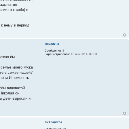
жизни, не
самого к себе) в
 к нему в период
мамалена
Сообщения:
2
Зарегистрирован:
13 янв 2014, 07:03
важно бы
 семье моего мужа
те в семье нашей?
лочи.И поменять
всём виноватой
.Николая он
ы дети выросли и
aleksandraa
Сообщения:
38