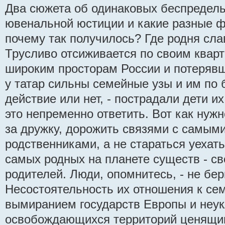
Два сюжета об одинаковых беспредел
ювенальной юстиции и какие разные ф
почему так получилось? Где родня сл
Трусливо отсиживается по своим квар
широким просторам России и потерявш
у татар сильны семейные узы и им по 
действие или нет, - пострадали дети их
это непременно ответить. Вот как нужн
за дружку, дорожить связями с самым
родственниками, а не стараться уехат
самых родных на планете существ - с
родителей. Люди, опомнитесь, - не бе
Несостоятельность их отношения к се
вымиранием государств Европы и неу
освобождающихся территорий ценящи