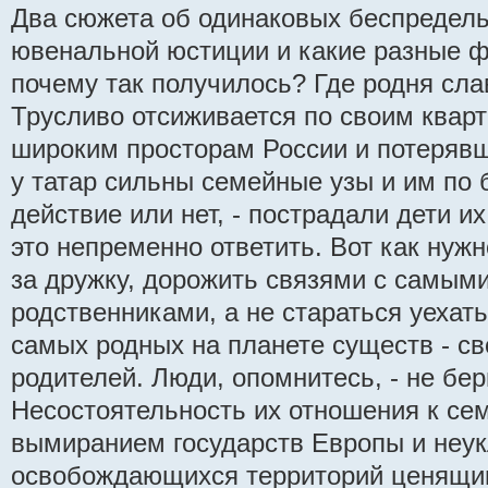
Два сюжета об одинаковых беспредел
ювенальной юстиции и какие разные ф
почему так получилось? Где родня сл
Трусливо отсиживается по своим квар
широким просторам России и потерявш
у татар сильны семейные узы и им по 
действие или нет, - пострадали дети их
это непременно ответить. Вот как нужн
за дружку, дорожить связями с самым
родственниками, а не стараться уехат
самых родных на планете существ - с
родителей. Люди, опомнитесь, - не бе
Несостоятельность их отношения к се
вымиранием государств Европы и неу
освобождающихся территорий ценящи