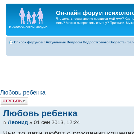
Он-лайн форум психолог
Что делать, если мне не нравится мой муж? Как 
жить? Можно ли простить измену? Признаки. Муж и 
Психологическом Форуме
Список форумов
‹
Актуальные Вопросы Подросткового Возраста
‹
Зал
Любовь ребенка
Ответить
Любовь ребенка
Леонид
» 01 сен 2013, 12:24
Чьи-то дети любят с рождения кошечек 