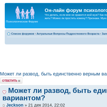
Он-лайн форум психолог
Что делать, если мне не нравится мой муж? Как 
жить? Можно ли простить измену? Признаки. Муж и 
Психологическом Форуме
Список форумов
‹
Актуальные Вопросы Подросткового Возраста
‹
Зал
Может ли развод, быть единственно верным в
Ответить
Может ли развод, быть ед
вариантом?
Jeckson
» 21 дек 2014, 22:02