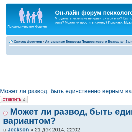
Он-лайн форум психолог
Что делать, если мне не нравится мой муж? Как 
жить? Можно ли простить измену? Признаки. Муж и 
Психологическом Форуме
Список форумов
‹
Актуальные Вопросы Подросткового Возраста
‹
Зал
Может ли развод, быть единственно верным в
Ответить
Может ли развод, быть ед
вариантом?
Jeckson
» 21 дек 2014, 22:02