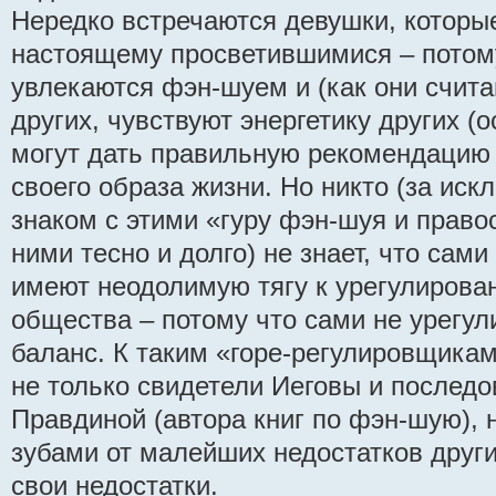
Нередко встречаются девушки, которые
настоящему просветившимися – потом
увлекаются фэн-шуем и (как они счита
других, чувствуют энергетику других (
могут дать правильную рекомендацию
своего образа жизни. Но никто (за иск
знаком с этими «гуру фэн-шуя и право
ними тесно и долго) не знает, что сам
имеют неодолимую тягу к урегулиров
общества – потому что сами не урегу
баланс. К таким «горе-регулировщика
не только свидетели Иеговы и послед
Правдиной (автора книг по фэн-шую), н
зубами от малейших недостатков други
свои недостатки.