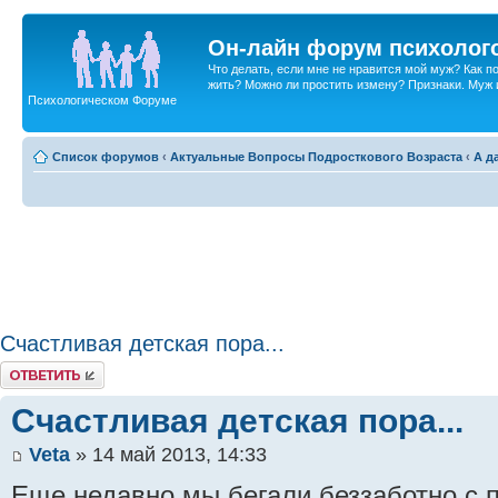
Он-лайн форум психолог
Что делать, если мне не нравится мой муж? Как 
жить? Можно ли простить измену? Признаки. Муж и 
Психологическом Форуме
Список форумов
‹
Актуальные Вопросы Подросткового Возраста
‹
А д
Счастливая детская пора...
Ответить
Счастливая детская пора...
Veta
» 14 май 2013, 14:33
Еще недавно мы бегали беззаботно с 