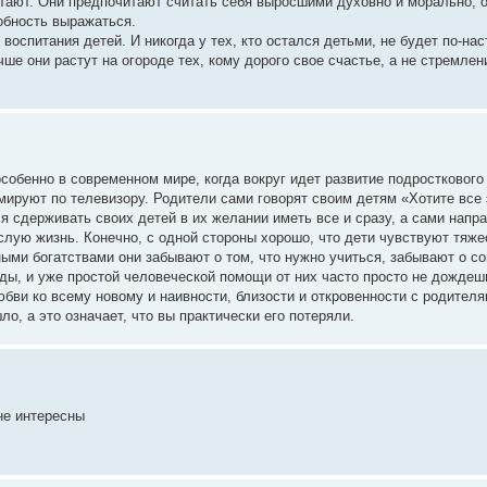
итают. Они предпочитают считать себя выросшими духовно и морально, 
обность выражаться.
воспитания детей. И никогда у тех, кто остался детьми, не будет по-н
чше они растут на огороде тех, кому дорого свое счастье, а не стремле
обенно в современном мире, когда вокруг идет развитие подросткового
мируют по телевизору. Родители сами говорят своим детям «Хотите все 
тся сдерживать своих детей в их желании иметь все и сразу, а сами напр
лую жизнь. Конечно, с одной стороны хорошо, что дети чувствуют тяже
ными богатствами они забывают о том, что нужно учиться, забывают о со
оды, и уже простой человеческой помощи от них часто просто не дождеш
бви ко всему новому и наивности, близости и откровенности с родителя
ло, а это означает, что вы практически его потеряли.
не интересны