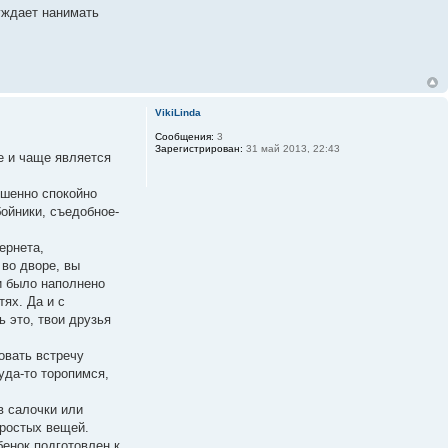
нуждает нанимать
VikiLinda
Сообщения:
3
Зарегистрирован:
31 май 2013, 22:43
е и чаще является
ршенно спокойно
бойники, съедобное-
ернета,
 во дворе, вы
и было наполнено
ях. Да и с
 это, твои друзья
овать встречу
уда-то торопимся,
в салочки или
простых вещей.
бенок подготовлен к