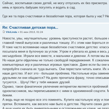
Сейчас, воспитывая своих детей, не могу отпускать их без присмотра.
нянь и просить бабушек погулять и водить в сад.
Где же та пора счастливая и беззаботная пора, которая была у нас? 
Re: Счастливая детская пора...
VikiLinda
» 01 июн 2013, 01:24
Новости, увы, неутешительны: уровень преступности растет, большое
главной темой выпусков и различных токшоу. И с этим нам бороться о
Я тоже часто вспоминаю наше беззаботное счастливое детство: класси
посылала меня в булочную за углом. Утром я убегала из дома и весь д
несъедобное. Играли все вместе, и мальчики и девочки. А потом мы в
Но наши дети обделены не только свободой передвижения. К сожален
компьютерных игр и различных игровых приставок. Даже если бы они м
попробуйте сначала их туда выгнать. Они перестали читать книги. Их
наше детство. И вот это - большая проблема. Настольные игры замен
друзьями ли они общаются? На днях прочитала фразу, точно описываю
тусуются… Шучу! Нет у тебя никаких друзей.
Однако, такое фанатичное увлечение интернетом является проблемой не
одноклассников, мы переписываемся с ними в одноименной соцсети. Мы
бежим.
А ведь еще не поздно все это поменять. Купите настольную игру и по
прятки. Вспомните, как весело нам было в детстве. Научите своих де
А еще учите их быть внимательными и осторожными на улице, не разго