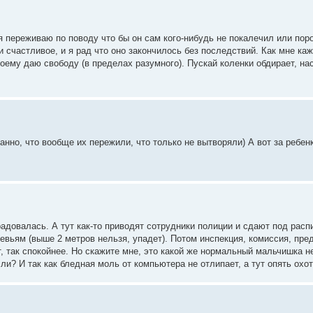
 я переживаю по поводу что бы он сам кого-нибудь не покалечил или пор
 счастливое, и я рад что оно закончилось без последствий. Как мне ка
воему даю свободу (в пределах разумного). Пускай коленки обдирает, на
анно, что вообще их пережили, что только не вытворяли) А вот за ребенк
радовалась. А тут как-то приводят сотрудники полиции и сдают под распи
евьям (выше 2 метров нельзя, упадет). Потом инспекция, комиссия, пр
 так спокойнее. Но скажите мне, это какой же нормальный мальчишка н
и? И так как бледная моль от компьютера не отлипает, а тут опять охот