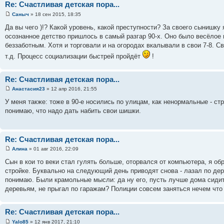
Re: Счастливая детская пора...
Саныч
» 18 сен 2015, 18:35
Да вы чего )!? Какой уровень, какой преступности? За своего сынишку
осознанное детство пришлось в самый разгар 90-х. Оно было весёлое и
беззаботным. Хотя и торговали и на огородах вкалывали в свои 7-8. С
т.д. Процесс социализации быстрей пройдёт
!
Re: Счастливая детская пора...
Анастасия23
» 12 апр 2016, 21:55
У меня также: тоже в 90-е носились по улицам, как ненормальные - стр
понимаю, что надо дать набить свои шишки.
Re: Счастливая детская пора...
Алина
» 01 авг 2016, 22:09
Сын в кои то веки стал гулять больше, оторвался от компьютера, я об
стройке. Буквально на следующий день приводят снова - лазал по дер
понимаю. Были крамольные мысли: да ну его, пусть лучше дома сидит,
деревьям, не прыгал по гаражам? Полиции совсем заняться нечем что л
Re: Счастливая детская пора...
Yalo85
» 12 янв 2017, 21:10