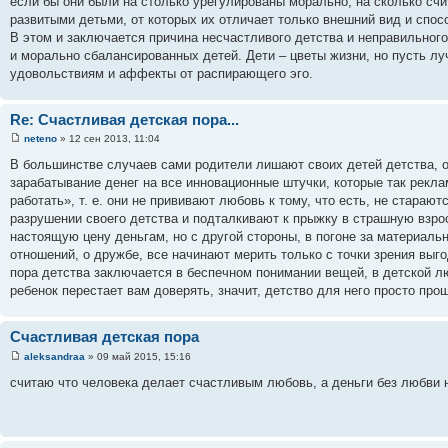
если бы они были на столько урегулированы морально, на сколько сч
развитыми детьми, от которых их отличает только внешний вид и спос
В этом и заключается причина несчастливого детства и неправильного 
и морально сбалансированных детей. Дети – цветы жизни, но пусть лу
удовольствиям и аффекты от распирающего эго.
Re: Счастливая детская пора...
neteno
» 12 сен 2013, 11:04
В большинстве случаев сами родители лишают своих детей детства, ос
зарабатывание денег на все инновационные штучки, которые так рекла
работать», т. е. они не прививают любовь к тому, что есть, не стараю
разрушении своего детства и подталкивают к прыжку в страшную взрос
настоящую цену деньгам, но с другой стороны, в погоне за материаль
отношений, о дружбе, все начинают мерить только с точки зрения выг
пора детства заключается в беспечном понимании вещей, в детской лю
ребенок перестает вам доверять, значит, детство для него просто прош
Счастливая детская пора
aleksandraa
» 09 май 2015, 15:16
считаю что человека делает счастливым любовь, а деньги без любви 