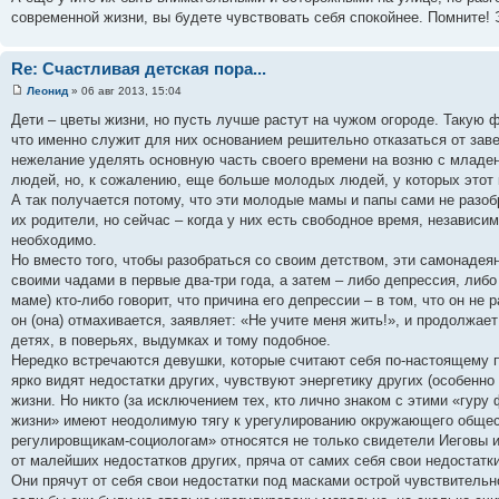
современной жизни, вы будете чувствовать себя спокойнее. Помните! 
Re: Счастливая детская пора...
Леонид
» 06 авг 2013, 15:04
Дети – цветы жизни, но пусть лучше растут на чужом огороде. Такую
что именно служит для них основанием решительно отказаться от завед
нежелание уделять основную часть своего времени на возню с младе
людей, но, к сожалению, еще больше молодых людей, у которых этот 
А так получается потому, что эти молодые мамы и папы сами не разобр
их родители, но сейчас – когда у них есть свободное время, независ
необходимо.
Но вместо того, чтобы разобраться со своим детством, эти самонаде
своими чадами в первые два-три года, а затем – либо депрессия, либ
маме) кто-либо говорит, что причина его депрессии – в том, что он не р
он (она) отмахивается, заявляет: «Не учите меня жить!», и продолжае
детях, в поверьях, выдумках и тому подобное.
Нередко встречаются девушки, которые считают себя по-настоящему п
ярко видят недостатки других, чувствуют энергетику других (особенн
жизни. Но никто (за исключением тех, кто лично знаком с этими «гуру 
жизни» имеют неодолимую тягу к урегулированию окружающего обществ
регулировщикам-социологам» относятся не только свидетели Иеговы и 
от малейших недостатков других, пряча от самих себя свои недостатки
Они прячут от себя свои недостатки под масками острой чувствительно