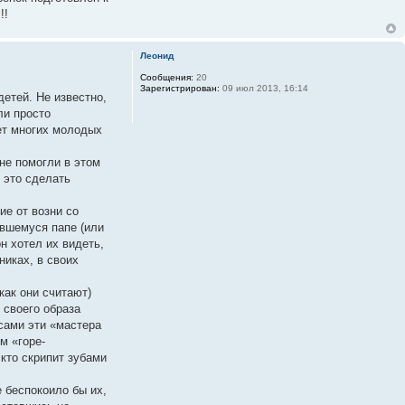
!!
Леонид
Сообщения:
20
Зарегистрирован:
09 июл 2013, 16:14
етей. Не известно,
ли просто
ет многих молодых
 не помогли в этом
 это сделать
е от возни со
явшемуся папе (или
он хотел их видеть,
никах, в своих
как они считают)
 своего образа
 сами эти «мастера
м «горе-
кто скрипит зубами
е беспокоило бы их,