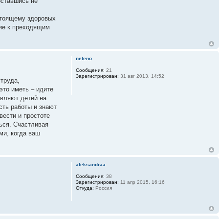
оставшись не
астоящему здоровых
ние к преходящим
neteno
Сообщения:
21
Зарегистрирован:
31 авг 2013, 14:52
 труда,
это иметь – идите
авляют детей на
сть работы и знают
вести и простоте
ься. Счастливая
ми, когда ваш
aleksandraa
Сообщения:
38
Зарегистрирован:
11 апр 2015, 16:16
Откуда:
Россия