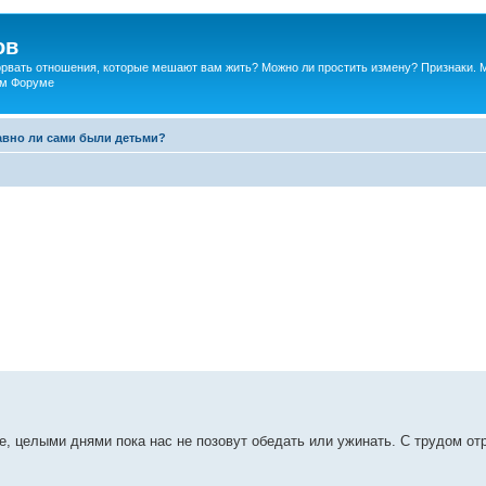
ов
порвать отношения, которые мешают вам жить? Можно ли простить измену? Признаки. 
ком Форуме
авно ли сами были детьми?
е, целыми днями пока нас не позовут обедать или ужинать. С трудом от