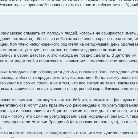
Элементарные правила безопасности могут спасти ребенку жизнь! Удачи!
 фразу можно слышать от молодых людей, которые не собираются иметь д
ения потомства, - боязнь за себя как за не очень хорошего родителя, и
нцем. Комплекс неполноценного родителя на сегодняшний день одолева
комплекс отсутствует, воспитают не совсем здоровое потомство.
ались в своем детстве. А это никогда не поздно сделать. В детстве им
имость от родителей и возможность заниматься самосовершенствованием,
янные молодые люди обзаводятся детьми, получают большое удовольстви
о развод, либо нечто вроде легкого сумасшествия. Когда такому несосто
азобрался с самим собой, а не в том, что все вокруг не такие, каким бы 
т искать «причины», пошатнувшие его внутренний мир в близких родствен
росветившимися – потому что читают библию, увлекаются фэн-шуем и (
о негативную) и могут дать правильную рекомендацию по урегулированию
фэн-шуя и православия» и общается с ними тесно и долго) не знает, что
а – потому что сами не урегулировали свой моральный баланс. К таки
последователи Натальи Правдиной (автора книг по фэн-шую), но и все, 
.
сти чьего-то негатива, не задумываясь о том, что это чувство совсем н