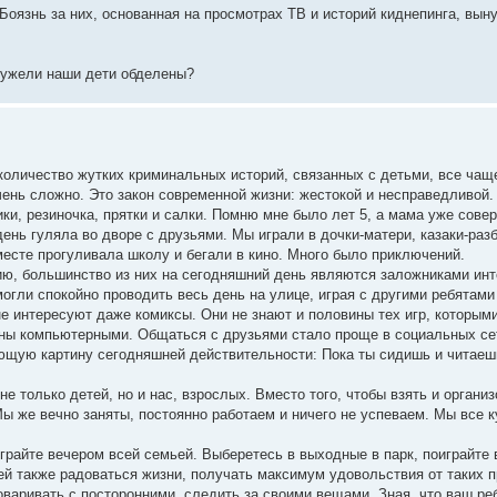
 Боязнь за них, основанная на просмотрах ТВ и историй киднепинга, вы
Неужели наши дети обделены?
 количество жутких криминальных историй, связанных с детьми, все чащ
чень сложно. Это закон современной жизни: жестокой и несправедливой.
ки, резиночка, прятки и салки. Помню мне было лет 5, а мама уже сове
ень гуляла во дворе с друзьями. Мы играли в дочки-матери, казаки-раз
месте прогуливала школу и бегали в кино. Много было приключений.
ию, большинство из них на сегодняшний день являются заложниками инт
огли спокойно проводить весь день на улице, играя с другими ребятами
 не интересуют даже комиксы. Они не знают и половины тех игр, которым
ены компьютерными. Общаться с друзьями стало проще в социальных сет
щую картину сегодняшней действительности: Пока ты сидишь и читаешь
 только детей, но и нас, взрослых. Вместо того, чтобы взять и организ
 же вечно заняты, постоянно работаем и ничего не успеваем. Мы все к
играйте вечером всей семьей. Выберетесь в выходные в парк, поиграйте 
тей также радоваться жизни, получать максимум удовольствия от таких 
варивать с посторонними, следить за своими вещами. Зная, что ваш ре