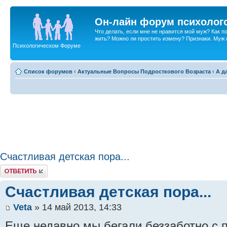
Он-лайн форум психолог
Что делать, если мне не нравится мой муж? Как 
жить? Можно ли простить измену? Признаки. Муж и 
Психологическом Форуме
Список форумов
‹
Актуальные Вопросы Подросткового Возраста
‹
А д
Счастливая детская пора...
Ответить
Счастливая детская пора...
Veta
» 14 май 2013, 14:33
Еще недавно мы бегали беззаботно с 