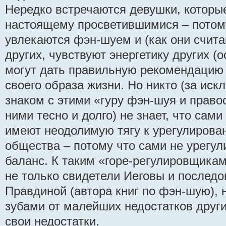
Нередко встречаются девушки, которые
настоящему просветившимися – потом
увлекаются фэн-шуем и (как они счита
других, чувствуют энергетику других (
могут дать правильную рекомендацию
своего образа жизни. Но никто (за иск
знаком с этими «гуру фэн-шуя и право
ними тесно и долго) не знает, что сам
имеют неодолимую тягу к урегулиров
общества – потому что сами не урегу
баланс. К таким «горе-регулировщика
не только свидетели Иеговы и послед
Правдиной (автора книг по фэн-шую), н
зубами от малейших недостатков други
свои недостатки.