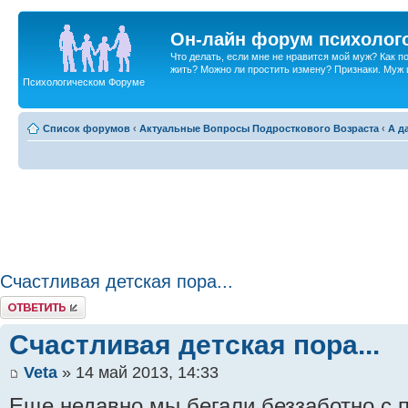
Он-лайн форум психолог
Что делать, если мне не нравится мой муж? Как 
жить? Можно ли простить измену? Признаки. Муж и 
Психологическом Форуме
Список форумов
‹
Актуальные Вопросы Подросткового Возраста
‹
А д
Счастливая детская пора...
Ответить
Счастливая детская пора...
Veta
» 14 май 2013, 14:33
Еще недавно мы бегали беззаботно с 