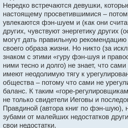
Нередко встречаются девушки, которые
настоящему просветившимися – потом
увлекаются фэн-шуем и (как они счита
других, чувствуют энергетику других (
могут дать правильную рекомендацию
своего образа жизни. Но никто (за иск
знаком с этими «гуру фэн-шуя и право
ними тесно и долго) не знает, что сам
имеют неодолимую тягу к урегулиров
общества – потому что сами не урегу
баланс. К таким «горе-регулировщика
не только свидетели Иеговы и послед
Правдиной (автора книг по фэн-шую), н
зубами от малейших недостатков други
свои недостатки.