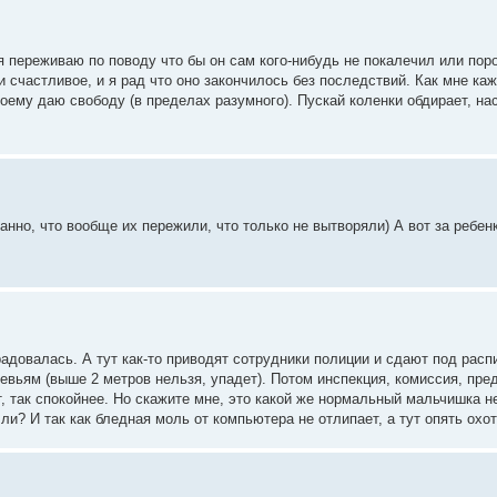
 я переживаю по поводу что бы он сам кого-нибудь не покалечил или пор
 счастливое, и я рад что оно закончилось без последствий. Как мне ка
воему даю свободу (в пределах разумного). Пускай коленки обдирает, на
анно, что вообще их пережили, что только не вытворяли) А вот за ребенк
радовалась. А тут как-то приводят сотрудники полиции и сдают под распи
евьям (выше 2 метров нельзя, упадет). Потом инспекция, комиссия, пр
 так спокойнее. Но скажите мне, это какой же нормальный мальчишка н
и? И так как бледная моль от компьютера не отлипает, а тут опять охот