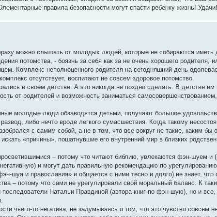
Элементарные правила безопасности могут спасти ребенку жизнь! Удачи!
 фразу можно слышать от молодых людей, которые не собираются иметь д
ения потомства, - боязнь за себя как за не очень хорошего родителя, и
нцем. Комплекс неполноценного родителя на сегодняшний день одолева
комплекс отсутствует, воспитают не совсем здоровое потомство.
ались в своем детстве. А это никогда не поздно сделать. В детстве им
имость от родителей и возможность заниматься самосовершенствованием,
янные молодые люди обзаводятся детьми, получают большое удовольстви
о развод, либо нечто вроде легкого сумасшествия. Когда такому несосто
азобрался с самим собой, а не в том, что все вокруг не такие, каким бы 
т искать «причины», пошатнувшие его внутренний мир в близких родствен
росветившимися – потому что читают библию, увлекаются фэн-шуем и (
о негативную) и могут дать правильную рекомендацию по урегулированию
фэн-шуя и православия» и общается с ними тесно и долго) не знает, что
а – потому что сами не урегулировали свой моральный баланс. К таки
последователи Натальи Правдиной (автора книг по фэн-шую), но и все, 
.
сти чьего-то негатива, не задумываясь о том, что это чувство совсем н