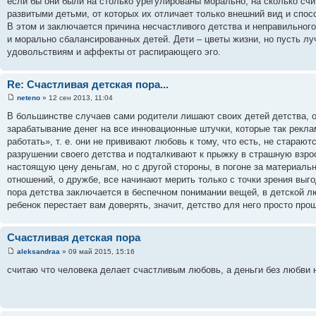
если бы они были на столько урегулированы морально, на сколько сч
развитыми детьми, от которых их отличает только внешний вид и спос
В этом и заключается причина несчастливого детства и неправильного 
и морально сбалансированных детей. Дети – цветы жизни, но пусть лу
удовольствиям и аффекты от распирающего эго.
Re: Счастливая детская пора...
neteno
» 12 сен 2013, 11:04
В большинстве случаев сами родители лишают своих детей детства, ос
зарабатывание денег на все инновационные штучки, которые так рекла
работать», т. е. они не прививают любовь к тому, что есть, не стараю
разрушении своего детства и подталкивают к прыжку в страшную взрос
настоящую цену деньгам, но с другой стороны, в погоне за материаль
отношений, о дружбе, все начинают мерить только с точки зрения выг
пора детства заключается в беспечном понимании вещей, в детской лю
ребенок перестает вам доверять, значит, детство для него просто прош
Счастливая детская пора
aleksandraa
» 09 май 2015, 15:16
считаю что человека делает счастливым любовь, а деньги без любви 