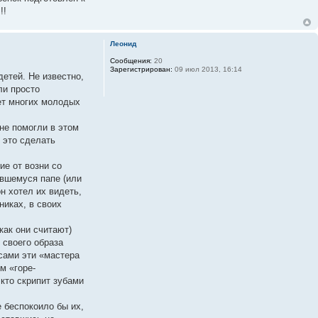
!!
Леонид
Сообщения:
20
Зарегистрирован:
09 июл 2013, 16:14
етей. Не известно,
ли просто
ет многих молодых
 не помогли в этом
 это сделать
е от возни со
явшемуся папе (или
он хотел их видеть,
никах, в своих
как они считают)
 своего образа
 сами эти «мастера
м «горе-
кто скрипит зубами
е беспокоило бы их,