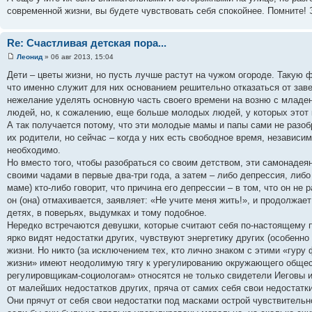
современной жизни, вы будете чувствовать себя спокойнее. Помните! 
Re: Счастливая детская пора...
Леонид
» 06 авг 2013, 15:04
Дети – цветы жизни, но пусть лучше растут на чужом огороде. Такую
что именно служит для них основанием решительно отказаться от завед
нежелание уделять основную часть своего времени на возню с младе
людей, но, к сожалению, еще больше молодых людей, у которых этот 
А так получается потому, что эти молодые мамы и папы сами не разобр
их родители, но сейчас – когда у них есть свободное время, независ
необходимо.
Но вместо того, чтобы разобраться со своим детством, эти самонаде
своими чадами в первые два-три года, а затем – либо депрессия, либ
маме) кто-либо говорит, что причина его депрессии – в том, что он не р
он (она) отмахивается, заявляет: «Не учите меня жить!», и продолжае
детях, в поверьях, выдумках и тому подобное.
Нередко встречаются девушки, которые считают себя по-настоящему п
ярко видят недостатки других, чувствуют энергетику других (особенн
жизни. Но никто (за исключением тех, кто лично знаком с этими «гуру 
жизни» имеют неодолимую тягу к урегулированию окружающего обществ
регулировщикам-социологам» относятся не только свидетели Иеговы и 
от малейших недостатков других, пряча от самих себя свои недостатки
Они прячут от себя свои недостатки под масками острой чувствительно