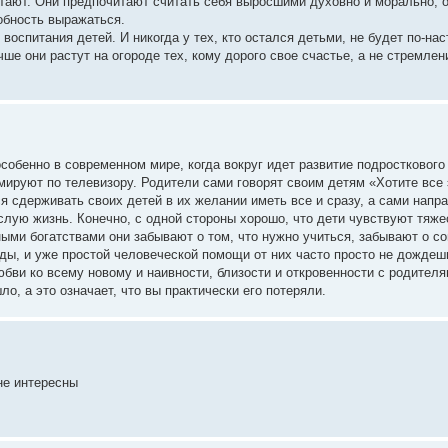
итают. Они предпочитают считать себя выросшими духовно и морально, 
обность выражаться.
воспитания детей. И никогда у тех, кто остался детьми, не будет по-н
чше они растут на огороде тех, кому дорого свое счастье, а не стремле
обенно в современном мире, когда вокруг идет развитие подросткового
мируют по телевизору. Родители сами говорят своим детям «Хотите все 
тся сдерживать своих детей в их желании иметь все и сразу, а сами напр
лую жизнь. Конечно, с одной стороны хорошо, что дети чувствуют тяже
ными богатствами они забывают о том, что нужно учиться, забывают о со
оды, и уже простой человеческой помощи от них часто просто не дождеш
бви ко всему новому и наивности, близости и откровенности с родителя
ло, а это означает, что вы практически его потеряли.
не интересны