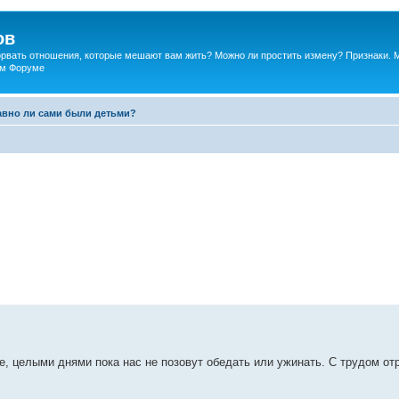
ов
порвать отношения, которые мешают вам жить? Можно ли простить измену? Признаки. 
ком Форуме
авно ли сами были детьми?
е, целыми днями пока нас не позовут обедать или ужинать. С трудом от