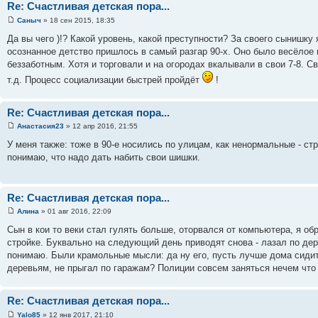
Re: Счастливая детская пора...
Саныч
» 18 сен 2015, 18:35
Да вы чего )!? Какой уровень, какой преступности? За своего сынишку
осознанное детство пришлось в самый разгар 90-х. Оно было весёлое и
беззаботным. Хотя и торговали и на огородах вкалывали в свои 7-8. С
т.д. Процесс социализации быстрей пройдёт
!
Re: Счастливая детская пора...
Анастасия23
» 12 апр 2016, 21:55
У меня также: тоже в 90-е носились по улицам, как ненормальные - стр
понимаю, что надо дать набить свои шишки.
Re: Счастливая детская пора...
Алина
» 01 авг 2016, 22:09
Сын в кои то веки стал гулять больше, оторвался от компьютера, я об
стройке. Буквально на следующий день приводят снова - лазал по дер
понимаю. Были крамольные мысли: да ну его, пусть лучше дома сидит,
деревьям, не прыгал по гаражам? Полиции совсем заняться нечем что л
Re: Счастливая детская пора...
Yalo85
» 12 янв 2017, 21:10