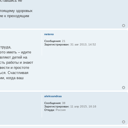
оставшись не
астоящему здоровых
ние к преходящим
neteno
Сообщения:
21
Зарегистрирован:
31 авг 2013, 14:52
 труда,
это иметь – идите
авляют детей на
сть работы и знают
вести и простоте
ься. Счастливая
ми, когда ваш
aleksandraa
Сообщения:
38
Зарегистрирован:
11 апр 2015, 16:16
Откуда:
Россия