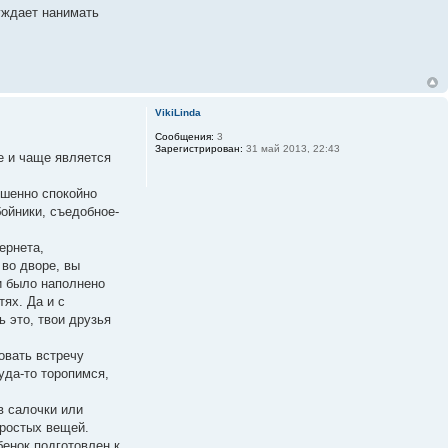
нуждает нанимать
VikiLinda
Сообщения:
3
Зарегистрирован:
31 май 2013, 22:43
е и чаще является
ршенно спокойно
бойники, съедобное-
ернета,
 во дворе, вы
и было наполнено
ях. Да и с
 это, твои друзья
овать встречу
уда-то торопимся,
в салочки или
простых вещей.
бенок подготовлен к