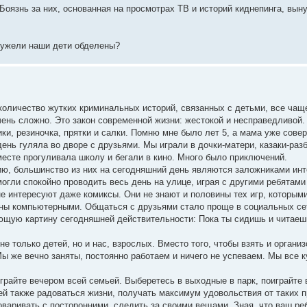
 Боязнь за них, основанная на просмотрах ТВ и историй киднепинга, вы
Неужели наши дети обделены?
 количество жутких криминальных историй, связанных с детьми, все чащ
чень сложно. Это закон современной жизни: жестокой и несправедливой.
ки, резиночка, прятки и салки. Помню мне было лет 5, а мама уже сове
ень гуляла во дворе с друзьями. Мы играли в дочки-матери, казаки-раз
месте прогуливала школу и бегали в кино. Много было приключений.
ию, большинство из них на сегодняшний день являются заложниками инт
огли спокойно проводить весь день на улице, играя с другими ребятами
 не интересуют даже комиксы. Они не знают и половины тех игр, которым
ены компьютерными. Общаться с друзьями стало проще в социальных сет
щую картину сегодняшней действительности: Пока ты сидишь и читаешь
 только детей, но и нас, взрослых. Вместо того, чтобы взять и организ
 же вечно заняты, постоянно работаем и ничего не успеваем. Мы все к
играйте вечером всей семьей. Выберетесь в выходные в парк, поиграйте 
тей также радоваться жизни, получать максимум удовольствия от таких 
варивать с посторонними, следить за своими вещами. Зная, что ваш ре