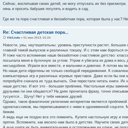
Сейчас, воспитывая своих детей, не могу отпускать их без присмотра.
нянь и просить бабушек погулять и водить в сад.
Где же та пора счастливая и беззаботная пора, которая была у нас? 
Re: Счастливая детская пора...
VikiLinda
» 01 июн 2013, 01:24
Новости, увы, неутешительны: уровень преступности растет, большое
главной темой выпусков и различных токшоу. И с этим нам бороться о
Я тоже часто вспоминаю наше беззаботное счастливое детство: класси
посылала меня в булочную за углом. Утром я убегала из дома и весь д
несъедобное. Играли все вместе, и мальчики и девочки. А потом мы в
Но наши дети обделены не только свободой передвижения. К сожален
компьютерных игр и различных игровых приставок. Даже если бы они м
попробуйте сначала их туда выгнать. Они перестали читать книги. Их
наше детство. И вот это - большая проблема. Настольные игры замен
друзьями ли они общаются? На днях прочитала фразу, точно описываю
тусуются… Шучу! Нет у тебя никаких друзей.
Однако, такое фанатичное увлечение интернетом является проблемой не
одноклассников, мы переписываемся с ними в одноименной соцсети. Мы
бежим.
А ведь еще не поздно все это поменять. Купите настольную игру и по
прятки. Вспомните, как весело нам было в детстве. Научите своих де
А еще учите их быть внимательными и осторожными на улице, не разго