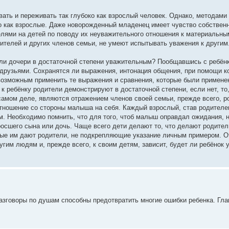
ать и переживать так глубоко как взрослый человек. Однако, методами
ко как взрослые. Даже новорожденный младенец имеет чувство собственн
лями на детей по поводу их неуважительного отношения к материальн
ителей и других членов семьи, не умеют испытывать уважения к другим
или дочери в достаточной степени уважительным? Пообщавшись с ребён
 друзьями. Сохранятся ли выражения, интонация общения, при помощи к
озможным применить те выражения и сравнения, которые были примене
к ребёнку родители демонстрируют в достаточной степени, если нет, то
 самом деле, являются отражением членов своей семьи, прежде всего, р
отношение со стороны малыша на себя. Каждый взрослый, став родителе
. Необходимо помнить, что для того, чтоб малыш оправдал ожидания, 
росшего сына или дочь. Чаще всего дети делают то, что делают родител
орые им дают родители, не подкрепляющие указание личным примером. От
гим людям и, прежде всего, к своим детям, зависит, будет ли ребёнок 
азговоры по душам способны предотвратить многие ошибки ребенка. Глав