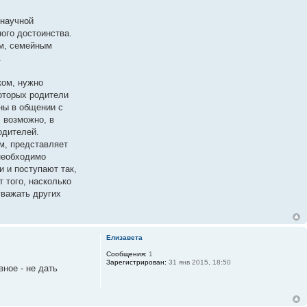
 научной
ого достоинства.
ым, семейным
.
ком, нужно
оторых родители
ны в общении с
, возможно, в
одителей.
м, представляет
необходимо
и и поступают так,
 того, насколько
уважать других
Елизавета
Сообщения:
1
Зарегистрирован:
31 янв 2015, 18:50
ное - не дать