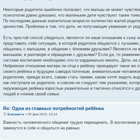
Некоторые родители ошибочно полагают, что малыш не может чувствов
психологии давно доказано, что маленькие дети чувствуют также тон
По последним данным значительно возросло количество жалоб родите
ценностям. Проблема в том, что дети, не получающие уважения от род
Есть простой способ убедиться, является ли наше отношение к сыну 
представить себе ситуацию, в которой родители общаются с лучшими
общались с малышом, в общении с близкими друзьями? Является ли в
малышом, в разговоре и обращении с друзьями? Если да, то уважение 
системе воспитания необходимо что-то кардинально менять. Дети, на
Небрежное отношение матери ли отца к ребёнку проецирует такое же 
своего ребёнка в будущем самодостаточным, внимательным человеком
родителям, прежде всего, самим стать такими, каким хотят видеть вы
как поступали их родители, и совсем не следуют тем указаниям, кот
окружающие ребёнка взрослые уважительно и тактично относятся к дру
людей и членов своей семьи.
Re: Одна из главных потребностей ребёнка
Елизавета
» 05 фев 2015, 13:14
Важность человеческого общения трудно переоценить. В воспитании р
замкнутся в себе и общаться на равных.