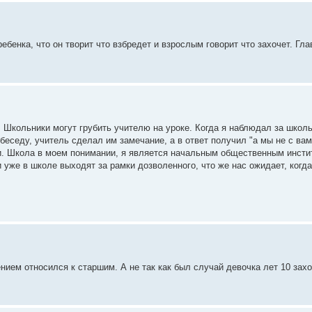
бенка, что он творит что взбредет и взрослым говорит что захочет. Гла
 Школьники могут грубить учителю на уроке. Когда я наблюдал за школ
 беседу, учитель сделал им замечание, а в ответ получил "а мы не с ва
и. Школа в моем понимании, я является начальным общественным инстит
 уже в школе выходят за рамки дозволенного, что же нас ожидает, когд
ием относился к старшим. А не так как был случай девочка лет 10 захо