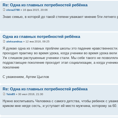
Re: Одна из главных потребностей ребёнка
elena2788
» 16 фев 2015, 20:06
Знаю семью, в которой до такой степени уважают мнение 5ти летнего ре
Одна из главных потребностей ребёнка
aleksandraa
» 12 янв 2016, 09:25
Я думаю одна из главных проблем школы это падение нравственности.
проходил практику во время урока, когда ученики во время урока вели
Уж слишком распушенные ученики стали. Мы себе такого не позволял
подрастающее поколение проходит этап социализации, а когда ученики
поколение
С уважением, Артем Цыглов
Re: Одна из главных потребностей ребёнка
Yalo85
» 30 июл 2016, 21:30
Нужно воспитывать Человека с самого детства, чтобы ребенок с уважен
криком мне негде сесть, и уступает ей место мужчина, которому за 60.