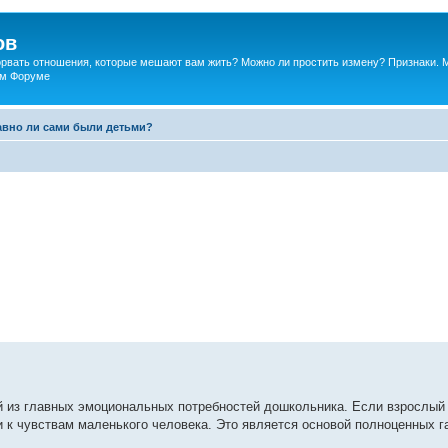
ов
порвать отношения, которые мешают вам жить? Можно ли простить измену? Признаки. 
ком Форуме
авно ли сами были детьми?
ой из главных эмоциональных потребностей дошкольника. Если взрослый 
 к чувствам маленького человека. Это является основой полноценных 