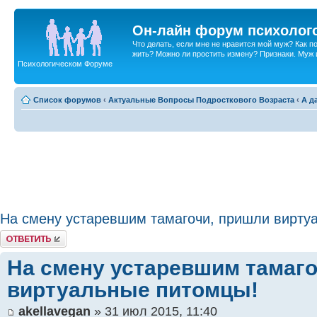
Он-лайн форум психолог
Что делать, если мне не нравится мой муж? Как 
жить? Можно ли простить измену? Признаки. Муж и 
Психологическом Форуме
Список форумов
‹
Актуальные Вопросы Подросткового Возраста
‹
А д
На смену устаревшим тамагочи, пришли вирту
Ответить
На смену устаревшим тамаго
виртуальные питомцы!
akellavegan
» 31 июл 2015, 11:40