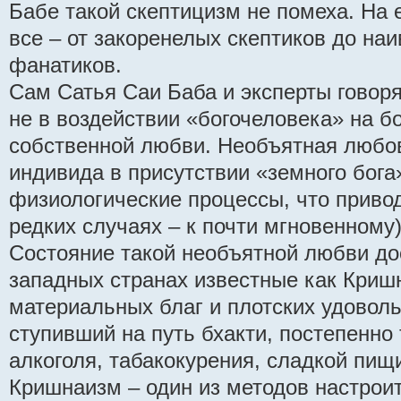
Бабе такой скептицизм не помеха. На 
все – от закоренелых скептиков до на
фанатиков.
Сам Сатья Саи Баба и эксперты говоря
не в воздействии «богочеловека» на бо
собственной любви. Необъятная любов
индивида в присутствии «земного бога»
физиологические процессы, что привод
редких случаях – к почти мгновенному
Состояние такой необъятной любви дос
западных странах известные как Криш
материальных благ и плотских удоволь
ступивший на путь бхакти, постепенно
алкоголя, табакокурения, сладкой пищи
Кришнаизм – один из методов настроит