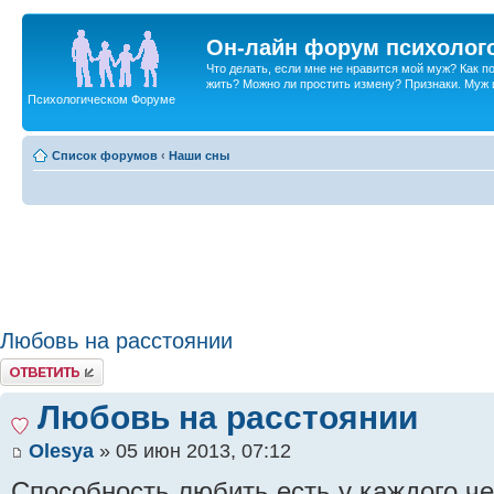
Он-лайн форум психолог
Что делать, если мне не нравится мой муж? Как 
жить? Можно ли простить измену? Признаки. Муж и 
Психологическом Форуме
Список форумов
‹
Наши сны
Любовь на расстоянии
Ответить
Любовь на расстоянии
Olesya
» 05 июн 2013, 07:12
Способность любить есть у каждого че