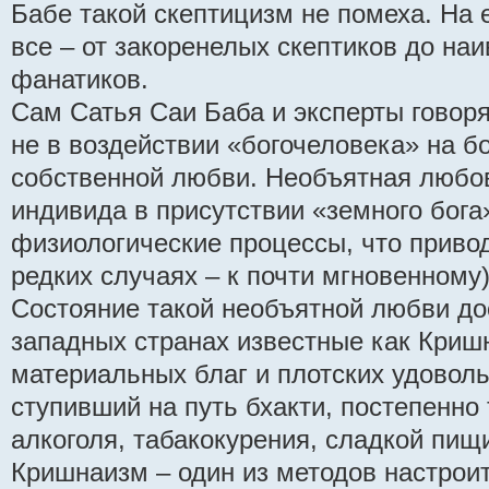
Бабе такой скептицизм не помеха. На 
все – от закоренелых скептиков до на
фанатиков.
Сам Сатья Саи Баба и эксперты говоря
не в воздействии «богочеловека» на бо
собственной любви. Необъятная любов
индивида в присутствии «земного бога»
физиологические процессы, что привод
редких случаях – к почти мгновенному
Состояние такой необъятной любви дос
западных странах известные как Криш
материальных благ и плотских удоволь
ступивший на путь бхакти, постепенно
алкоголя, табакокурения, сладкой пищи
Кришнаизм – один из методов настроит