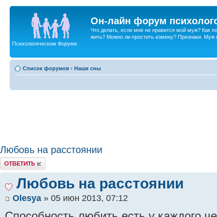
Он-лайн форум психолог
Что делать, если мне не нравится мой муж? Как 
жить? Можно ли простить измену? Признаки. Муж и 
Психологическом Форуме
Список форумов
‹
Наши сны
Любовь на расстоянии
Ответить
Любовь на расстоянии
Olesya
» 05 июн 2013, 07:12
Способность любить есть у каждого че