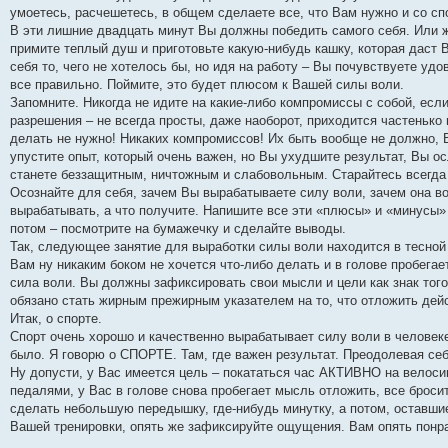
умоетесь, расчешетесь, в общем сделаете все, что Вам нужно и со сп
В эти лишние двадцать минут Вы должны победить самого себя. Или ж
примите теплый душ и приготовьте какую-нибудь кашку, которая даст 
себя то, чего не хотелось бы, но идя на работу – Вы почувствуете у
все правильно. Поймите, это будет плюсом к Вашей силы воли.
Запомните. Никогда не идите на какие-либо компромиссы с собой, есл
разрешения – не всегда просты, даже наоборот, приходится частенько 
делать не нужно! Никаких компромиссов! Их быть вообще не должно, 
упустите опыт, который очень важен, но Вы ухудшите результат, Вы 
станете беззащитным, ничтожным и слабовольным. Старайтесь всегда 
Осознайте для себя, зачем Вы вырабатываете силу воли, зачем она во
вырабатывать, а что получите. Напишите все эти «плюсы» и «минусы» н
потом – посмотрите на бумажечку и сделайте выводы.
Так, следующее занятие для выработки силы воли находится в тесной 
Вам ну никаким боком не хочется что-либо делать и в голове пробегает
сила воли. Вы должны зафиксировать свои мысли и цели как знак того
обязано стать жирным прежирным указателем на то, что отложить дейс
Итак, о спорте.
Спорт очень хорошо и качественно вырабатывает силу воли в человеке
было. Я говорю о СПОРТЕ. Там, где важен результат. Преодолевая себ
Ну допусти, у Вас имеется цель – покататься час АКТИВНО на велоси
педалями, у Вас в голове снова пробегает мысль отложить, все броси
сделать небольшую передышку, где-нибудь минутку, а потом, оставши
Вашей тренировки, опять же зафиксируйте ощущения. Вам опять понра