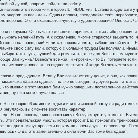
окойной душой, вовремя пойдете на работу.
е назовем это второе «я», второе ЛЕНИВОЕ «я». Встаньте, сделайте ут
Вам энергии на весь день. Одним словом, преодолейте себя, переборите,
довлетворение. Ого, а оказывается чувствую удовлетворение? Оно есть? 
и они не нужны. Очень часто доводится принимать какие-либо решения и
выбирать нелегкий путь. А к сожалению, многие стараются выбрать то, ч
Вы же не на совещании! Если так поразмышлять, выбрав легкий путь – В
ослабите свою силу воли, которую с большим трудом Вы получали. Иным
выбирать тот путь, лучший для результата, а не для Вашего самочувств
обще Вам нужна? Взвесьте все «за» и «против», что Вы потеряете если 
а листочке и повесьте на видное местечко. И когда Вы захочется что-т
связи с предыдущем. Если у Вас возникнет ощущение, а оно, как правил
 мыслишка «Завтра сделаю, только не сегодня, в другой раз» - это знач
, что именно в этот момент Вам нужно завершить поставленное действие
твие, ну ни в коем случае нельзя.
. Я не говорю об активном отдыхи или физической нагрузки ради галочки
я регулярно, вы сможете воспитать характер.
педе. Но по прохождению сорока минут Вы чувствуете усталость, Вы ел
ть. Это предательская мысль, которая просит Вас прекратить тренировк
еся двадцать минут провести верхом на своем друге – велосипеде. Пос
вилось? О да, это замечательно и сила воли Вас тоже благодарит.