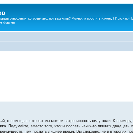
ов
порвать отношения, которые мешают вам жить? Можно ли простить измену? Признаки. 
ком Форуме
й, с помощью которых мы можем натренировать силу воли. К примеру, с
ника. Подумайте, вместо того, чтобы поспать каких-то лишних двадцать 
преимуществ, чем поспать лишнее время. Вы спокойно, не в второпях по