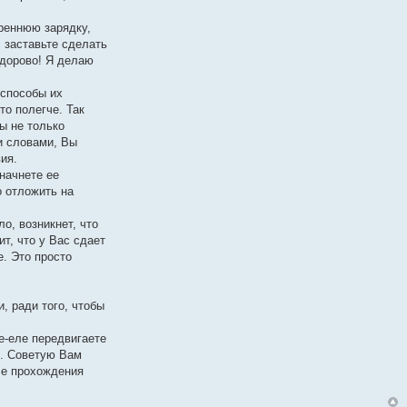
реннюю зарядку,
 заставьте сделать
Здорово! Я делаю
 способы их
то полегче. Так
ы не только
и словами, Вы
ия.
начнете ее
о отложить на
о, возникнет, что
ит, что у Вас сдает
. Это просто
, ради того, чтобы
е-еле передвигаете
и. Советую Вам
ле прохождения