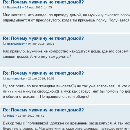
Re: Почему мужчину не тянет домой?
Natalya32
» 04 мар 2016, 14:55
Мне кажется, что иногда, по приходу домой, на мужчину сыпется воро
оправдывается от пресловутого, когда ты прибьёшь полку. Получается
Re: Почему мужчину не тянет домой?
ЛедиМакбет
» 04 авг 2016, 18:01
Как правило, мужчине не комфортно находиться дома, где его совсем н
спешит домой. А что ему там делать?
Re: Почему мужчину не тянет домой?
germanenko
» 26 дек 2016, 10:01
Ну вот опять во все женщина виновата))) не так уже встречает!! А кто 
ли??? и ни минуты свободной((( а муж как страус, нет бы помочь по дом
в общем отдыхает... Не правильно это и обидно!
Re: Почему мужчину не тянет домой?
Miki7
» 16 окт 2019, 08:41
Выбор тем с "половинкой" должен со временем расширяться. А так мож
будет не в радость. Читайте книги, смотрите фильмы, путешествуйте -