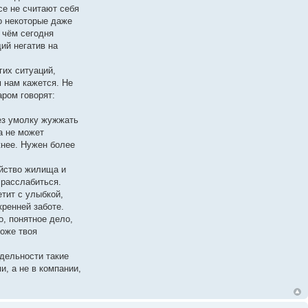
се не считают себя
о некоторые даже
 чём сегодня
ий негатив на
гих ситуаций,
м нам кажется. Не
аром говорят:
без умолку жужжать
а не может
жнее. Нужен более
йство жилища и
 расслабиться.
тит с улыбкой,
кренней заботе.
, понятное дело,
тоже твоя
тдельности такие
, а не в компании,