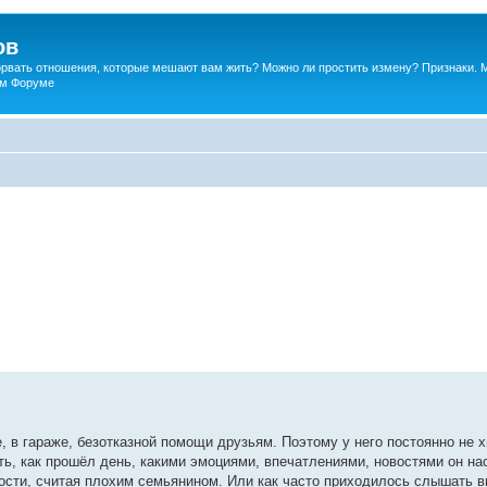
ов
порвать отношения, которые мешают вам жить? Можно ли простить измену? Признаки. 
ком Форуме
, в гараже, безотказной помощи друзьям. Поэтому у него постоянно не 
ть, как прошёл день, какими эмоциями, впечатлениями, новостями он н
сти, считая плохим семьянином. Или как часто приходилось слышать в