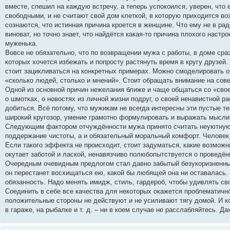
вместе, спешил на каждую встречу, а теперь успокоился, уверен, что
свободными, и не считают свой дом клеткой, в которую приходится во
сознаются, что истинная причина кроется в женщине. Что ему не в ра
виноват, но точно знает, что найдётся какая-то причина плохого наст
муженька.
Вовсе не обязательно, что по возвращении мужа с работы, в доме сра
которых хочется избежать и попросту растянуть время в кругу друзей.
стоит зацикливаться на конкретных примерах. Можно смоделировать о
«сколько людей, столько и мнений». Стоит обращать внимание на сов
Одной из основной причин нежелания ближе и чаще общаться со «свое
о шмотках, о новостях из личной жизни подруг, о своей ненавистной р
добиться. Всё потому, что мужикам не всегда интересны эти пустые т
широкий кругозор, умение грамотно формулировать и выражать мысли.
Следующим фактором отчуждённости мужа принято считать неуютную,
поддержание чистоты, а и обязательный моральный комфорт. Человек,
Если такого эффекта не происходит, стоит задуматься, какие возможн
окутает заботой и лаской, ненавязчиво полюбопытствуется о проведённ
Очередным очевидным предлогом стал давно забытый безукоризненный
он перестанет восхищаться ею, какой бы любящей она ни оставалась. 
обязанность. Надо менять имидж, стиль, гардероб, чтобы удивлять сво
Соединить в себе все качества для некоторых окажется проблематично.
положительные стороны не действуют и не усиливают тягу домой. И ко
в гараже, на рыбалке и т. д. – ни в коем случае не расслабляйтесь. 