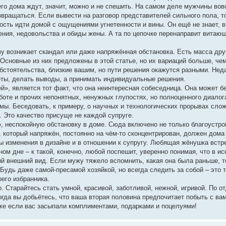
 его дома ждут, значит, можно и не спешить. На самом деле мужчины вов
звращаться. Если вывести на разговор представителей сильного пола, т
дость идти домой с ощущениями угнетенности и вины. Он ещё не знает, в
роения, недовольства и обиды жены. А та по цепочке перенаправит витающ
зу возникает скандал или даже напряжённая обстановка. Есть масса дру
 Основные из них предложены в этой статье, но их вариаций больше, че
бстоятельства, близкие вашим, но пути решения окажутся разными. Нед
еты, делать выводы, а принимать индивидуальные решения.
й», является тот факт, что она неинтересная собеседница. Она может 
аботе и прочих непонятных, ненужных глупостях, но полноценного диалог
емы. Беседовать, к примеру, о научных и технологических прорывах сло
 Это качество присуще не каждой супруге.
 неспокойную обстановку в доме. Сюда включено не только благоустро
 который напряжён, постоянно на чём-то сконцентрирован, должен дома
ы изменения в дизайне и в отношении к супругу. Любящая жёнушка встре
ом дне – к такой, конечно, любой поспешит, уверенно понимая, что в ис
 внешний вид. Если мужу тяжело вспомнить, какая она была раньше, то
Будь даже самой-пресамой хозяйкой, но всегда следить за собой – это 
его избранника.
 Старайтесь стать умной, красивой, заботливой, нежной, игривой. По о
гда вы добьётесь, что ваша вторая половина предпочитает побыть с вами
Даже если вас засыпали комплиментами, подарками и поцелуями!