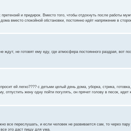
х претензий и придирок. Вместо того, чтобы отдохнуть после работы му
 дома вместо спокойной обстановки, постоянно идёт напряжение в сторо
е ждут, не готовят ему еду, где атмосфера постоянного раздрая, вот по
спросит ей легко???? с детьми целый день дома, уборка, стрика, готовка, 
у, отпустить жену одну пойти погулять, он прячет голову в песок, идет 
но все переслушать, и если человек не развивается сам, то через пар
 все это даст пищу для ума.