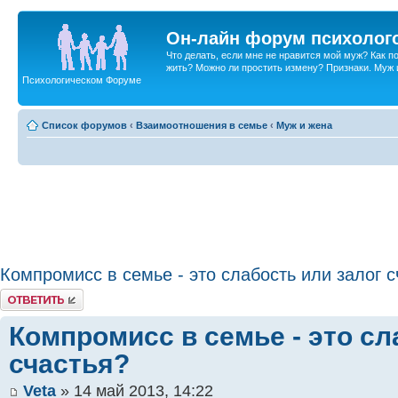
Он-лайн форум психолог
Что делать, если мне не нравится мой муж? Как 
жить? Можно ли простить измену? Признаки. Муж и 
Психологическом Форуме
Список форумов
‹
Взаимоотношения в семье
‹
Муж и жена
Компромисс в семье - это слабость или залог с
Ответить
Компромисс в семье - это сл
счастья?
Veta
» 14 май 2013, 14:22