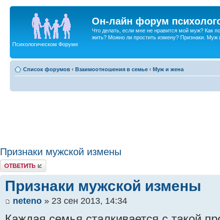
Он-лайн форум психолог
Что делать, если мне не нравится мой муж? Как 
жить? Можно ли простить измену? Признаки. Муж и 
Психологическом Форуме
Список форумов
‹
Взаимоотношения в семье
‹
Муж и жена
Признаки мужской измены
Ответить
Признаки мужской измены
neteno
» 23 сен 2013, 14:34
Каждая семья сталкивается с такой пр