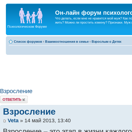
Он-лайн форум психолог
Что делать, если мне не нравится мой муж? Как 
жить? Можно ли простить измену? Признаки. Муж и 
Психологическом Форуме
Список форумов
‹
Взаимоотношения в семье
‹
Взрослым о Детях
Взросление
Ответить
Взросление
Veta
» 14 май 2013, 13:40
Взросление – это этап в жизни каждого