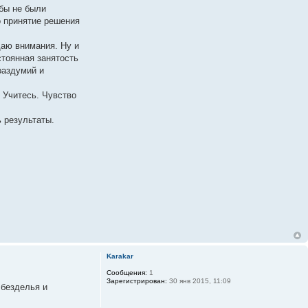
 бы не были
о принятие решения
щаю внимания. Ну и
стоянная занятость
раздумий и
 Учитесь. Чувство
 результаты.
Karakar
Сообщения:
1
Зарегистрирован:
30 янв 2015, 11:09
 безделья и