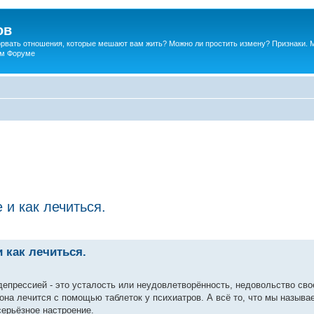
ов
порвать отношения, которые мешают вам жить? Можно ли простить измену? Признаки. 
ком Форуме
 и как лечиться.
 как лечиться.
 депрессией - это усталость или неудовлетворённость, недовольство св
на лечится с помощью таблеток у психиатров. А всё то, что мы называ
серьёзное настроение.