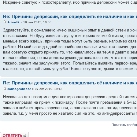
Искренне советую к психотерапевту, ибо причина депрессии может сид
Re: Причины депрессии, как определить её наличие и как 
Anton42
» 19 сен 2015, 10:56
Здравствуйте, к сожалению имею обширный опыт в данной стези и хоч
от вас самих. Не буду изливать душу в историях из моей жизни, прос
меньше всего ждёшь, причина томы могут быть разные, например связ
работе. На мой взгляд одной из наиболее главных и частых причин де
вам советую открыто принять то, что навалилось на тебя и давит к зе
в плане общения, но вы должны руководствоваться тем, что этот перио
тяжело, значит мы заслужили этого. Попытайтесь выявить первоочеред
к алкоголю, это всё лишь усугубит! Больше гуляете, дышите свежим в
Re: Причины депрессии, как определить её наличие и как 
sausagecheese
» 07 окт 2019, 19:43
Несколько лет назад мне диагностировали депрессию средней тяжести
также направил на прием к психиатру. После почти пребывания в 5-ча
зашла в кабинет врача зареванная, а она сказала пить антидепрессант
завела, т.к. у меня просто не хватало сил на это, но антидепрессанты 
Показать сообщ
Ответить