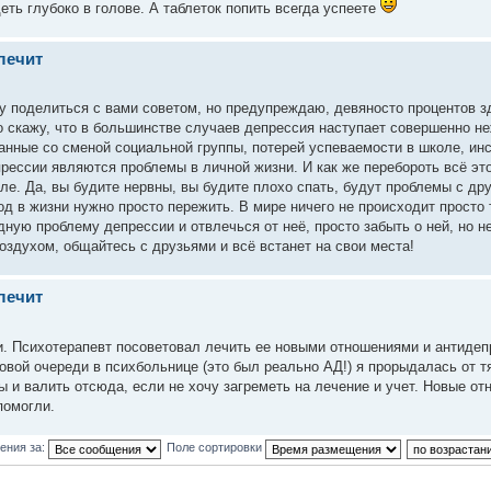
еть глубоко в голове. А таблеток попить всегда успеете
лечит
у поделиться с вами советом, но предупреждаю, девяносто процентов з
то скажу, что в большинстве случаев депрессия наступает совершенно не
анные со сменой социальной группы, потерей успеваемости в школе, инс
прессии являются проблемы в личной жизни. И как же перебороть всё эт
мле. Да, вы будите нервны, вы будите плохо спать, будут проблемы с д
д в жизни нужно просто пережить. В мире ничего не происходит просто 
ную проблему депрессии и отвлечься от неё, просто забыть о ней, но н
оздухом, общайтесь с друзьями и всё встанет на свои места!
лечит
. Психотерапевт посоветовал лечить ее новыми отношениями и антидеп
совой очереди в психбольнице (это был реально АД!) я прорыдалась от т
ы и валить отсюда, если не хочу загреметь на лечение и учет. Новые от
помогли.
ения за:
Поле сортировки