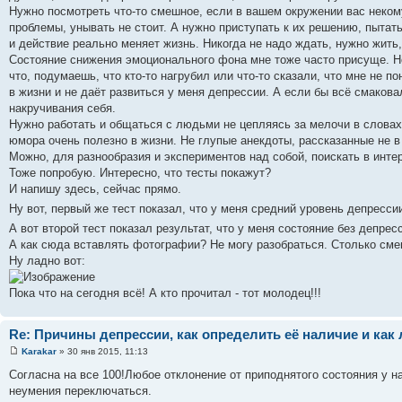
Нужно посмотреть что-то смешное, если в вашем окружении вас некому
проблемы, унывать не стоит. А нужно приступать к их решению, пытать
и действие реально меняет жизнь. Никогда не надо ждать, нужно жить,
Состояние снижения эмоционального фона мне тоже часто присуще. Но 
что, подумаешь, что кто-то нагрубил или что-то сказали, что мне не 
в жизни и не даёт развиться у меня депрессии. А если бы всё смакова
накручивания себя.
Нужно работать и общаться с людьми не цепляясь за мелочи в словах
юмора очень полезно в жизни. Не глупые анекдоты, рассказанные не в т
Можно, для разнообразия и экспериментов над собой, поискать в инте
Тоже попробую. Интересно, что тесты покажут?
И напишу здесь, сейчас прямо.
Ну вот, первый же тест показал, что у меня средний уровень депресс
А вот второй тест показал результат, что у меня состояние без депре
А как сюда вставлять фотографии? Не могу разобраться. Столько сме
Ну ладно вот:
Пока что на сегодня всё! А кто прочитал - тот молодец!!!
Re: Причины депрессии, как определить её наличие и как 
Karakar
» 30 янв 2015, 11:13
Согласна на все 100!Любое отклонение от приподнятого состояния у на
неумения переключаться.