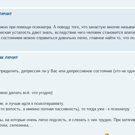
лечит
ожно при помощи психиатра. А поводу того, что зачастую многие назыв
еская усталость дают знать, вследствие чего человек становится апат
 состоянием можно справиться довольно легко, главное найти то, что по
ак лечит
ределить, депрессия ли у Вас или депрессивное состояние (это не одно
ожно делать всё, что угодно)
.
ие, и лучше идти к психотерапевту.
то вялость, а именно полная пассивность), то тогда уже - к психиатру.
на которые очень легко подсесть, и слезать с них трудно. При затяги
чки, селезенка....