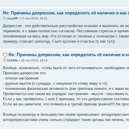
Re: Причины депрессии, как определить её наличие и как 
mary89
» 17 сен 2015, 16:21
Депрессия - это действительно расстройство психики и вылечить ее м
термином, я с вами полностью согласна. Постоянные стрессы и хронич
озлобленным на весь мир. И в отличие от лечения у психиатра с таким
примеру, спасает шоколад. Съел кусочек и счастье ту как тут))
Re: Причины депрессии, как определить её наличие и к
Ch333b
» 18 сен 2015, 19:13
Вообще, изначально, чтобы было от чего отталкиваться, необходимо оп
Признаки депрессии это:
- плохое настроение
- дурные мысли (о суициде, о ненужности этому миру и тп)
- пониженная физическая активность (как тряпочка лежите, и с вами м
Проявляются они таком же порядке: настроение - мысли - пассивность
Если у вас проявились 1 или 2 признака, то это депрессивное состоян
Если же вы заметили, что появился и третий признак (важно!!!! Не прос
Вообще психиатры в большинстве своём прописывают антидепрессанты, 
антидепрессантами очень сильно страдают такие органы как печень, по