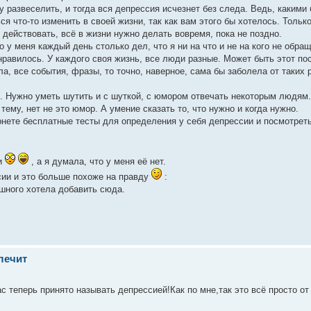
 развеселить, и тогда вся депрессия исчезнет без следа. Ведь, какими
ся что-то изменить в своей жизни, так как вам этого бы хотелось. Тольк
 действовать, всё в жизни нужно делать вовремя, пока не поздно.
у меня каждый день столько дел, что я ни на что и не на кого не обра
понравилось. У каждого своя жизнь, все люди разные. Может быть этот по
ла, все события, фразы, то точно, наверное, сама бы заболела от таких 
. Нужно уметь шутить и с шуткой, с юмором отвечать некоторым людям.
ему, нет не это юмор. А умение сказать то, что нужно и когда нужно.
рнете бесплатные тесты для определения у себя депрессии и посмотреть
ии
, а я думала, что у меня её нет.
ссии и это больше похоже на правду
:
шного хотела добавить сюда.
лечит
с теперь принято называть депрессией!Как по мне,так это всё просто от