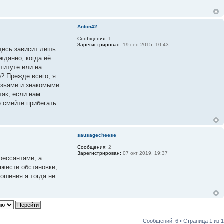
Anton42
Сообщения:
1
Зарегистрирован:
19 сен 2015, 10:43
десь зависит лишь
жданно, когда её
титуте или на
о? Прежде всего, я
рузьями и знакомыми
так, если нам
е смейте прибегать
sausagecheese
Сообщения:
2
Зарегистрирован:
07 окт 2019, 19:37
рессантами, а
яжести обстановки,
ношения я тогда не
Сообщений: 6 • Страница
1
из
1