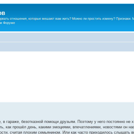
ов
порвать отношения, которые мешают вам жить? Можно ли простить измену? Признаки. 
ком Форуме
, в гараже, безотказной помощи друзьям. Поэтому у него постоянно не 
ть, как прошёл день, какими эмоциями, впечатлениями, новостями он н
сти, считая плохим семьянином. Или как часто приходилось слышать в