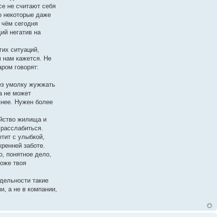
се не считают себя
о некоторые даже
 чём сегодня
ий негатив на
гих ситуаций,
м нам кажется. Не
аром говорят:
без умолку жужжать
а не может
жнее. Нужен более
йство жилища и
 расслабиться.
тит с улыбкой,
кренней заботе.
, понятное дело,
тоже твоя
тдельности такие
, а не в компании,