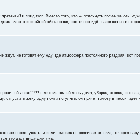
х претензий и придирок. Вместо того, чтобы отдохнуть после работы му
 дома вместо спокойной обстановки, постоянно идёт напряжение в сторо
е ждут, не готовят ему еду, где атмосфера постоянного раздрая, вот по
спросит ей легко???? с детьми целый день дома, уборка, стрика, готовка, 
у, отпустить жену одну пойти погулять, он прячет голову в песок, идет 
но все переслушать, и если человек не развивается сам, то через пар
 все это даст пищу для ума.