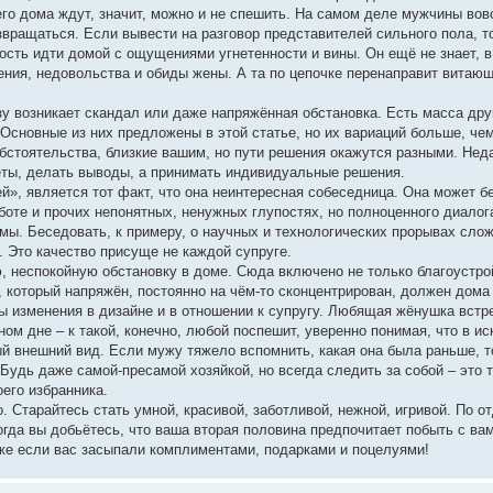
 его дома ждут, значит, можно и не спешить. На самом деле мужчины вов
звращаться. Если вывести на разговор представителей сильного пола, т
дость идти домой с ощущениями угнетенности и вины. Он ещё не знает, в
роения, недовольства и обиды жены. А та по цепочке перенаправит витающ
зу возникает скандал или даже напряжённая обстановка. Есть масса дру
 Основные из них предложены в этой статье, но их вариаций больше, че
бстоятельства, близкие вашим, но пути решения окажутся разными. Нед
еты, делать выводы, а принимать индивидуальные решения.
й», является тот факт, что она неинтересная собеседница. Она может 
аботе и прочих непонятных, ненужных глупостях, но полноценного диалог
емы. Беседовать, к примеру, о научных и технологических прорывах сло
 Это качество присуще не каждой супруге.
 неспокойную обстановку в доме. Сюда включено не только благоустро
 который напряжён, постоянно на чём-то сконцентрирован, должен дома
ы изменения в дизайне и в отношении к супругу. Любящая жёнушка встре
ом дне – к такой, конечно, любой поспешит, уверенно понимая, что в ис
 внешний вид. Если мужу тяжело вспомнить, какая она была раньше, то
Будь даже самой-пресамой хозяйкой, но всегда следить за собой – это 
его избранника.
 Старайтесь стать умной, красивой, заботливой, нежной, игривой. По о
гда вы добьётесь, что ваша вторая половина предпочитает побыть с вами
Даже если вас засыпали комплиментами, подарками и поцелуями!