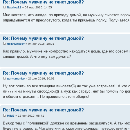
Re: Почему мужчину не тянет домой?
Natalya32
» 04 мар 2016, 14:55
Мне кажется, что иногда, по приходу домой, на мужчину сыпется воро
оправдывается от пресловутого, когда ты прибьёшь полку. Получается
Re: Почему мужчину не тянет домой?
ЛедиМакбет
» 04 авг 2016, 18:01
Как правило, мужчине не комфортно находиться дома, где его совсем н
спешит домой. А что ему там делать?
Re: Почему мужчину не тянет домой?
germanenko
» 26 дек 2016, 10:01
Ну вот опять во все женщина виновата))) не так уже встречает!! А кто 
ли??? и ни минуты свободной((( а муж как страус, нет бы помочь по дом
в общем отдыхает... Не правильно это и обидно!
Re: Почему мужчину не тянет домой?
Miki7
» 16 окт 2019, 08:41
Выбор тем с "половинкой" должен со временем расширяться. А так мож
будет не в радость. Читайте книги, смотрите фильмы, путешествуйте -