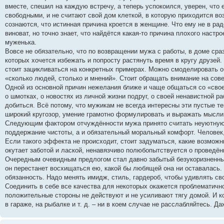
вместе, спешил на каждую встречу, а теперь успокоился, уверен, что
свободными, и не считают свой дом клеткой, в которую приходится во
сознаются, что истинная причина кроется в женщине. Что ему не в ра
виноват, но точно знает, что найдётся какая-то причина плохого наст
муженька.
Вовсе не обязательно, что по возвращении мужа с работы, в доме сра
которых хочется избежать и попросту растянуть время в кругу друзей.
стоит зацикливаться на конкретных примерах. Можно смоделировать о
«сколько людей, столько и мнений». Стоит обращать внимание на сов
Одной из основной причин нежелания ближе и чаще общаться со «свое
о шмотках, о новостях из личной жизни подруг, о своей ненавистной р
добиться. Всё потому, что мужикам не всегда интересны эти пустые т
широкий кругозор, умение грамотно формулировать и выражать мысли.
Следующим фактором отчуждённости мужа принято считать неуютную,
поддержание чистоты, а и обязательный моральный комфорт. Человек,
Если такого эффекта не происходит, стоит задуматься, какие возможн
окутает заботой и лаской, ненавязчиво полюбопытствуется о проведённ
Очередным очевидным предлогом стал давно забытый безукоризненный
он перестанет восхищаться ею, какой бы любящей она ни оставалась. 
обязанность. Надо менять имидж, стиль, гардероб, чтобы удивлять сво
Соединить в себе все качества для некоторых окажется проблематично.
положительные стороны не действуют и не усиливают тягу домой. И ко
в гараже, на рыбалке и т. д. – ни в коем случае не расслабляйтесь. 