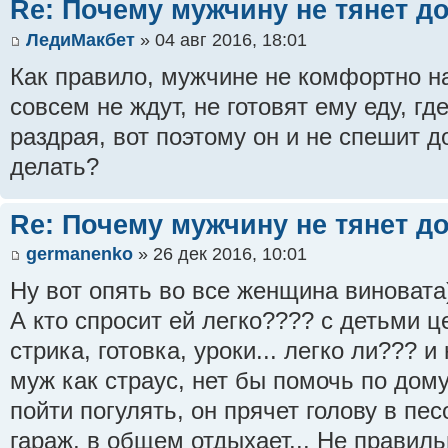
Re: Почему мужчину не тянет д
ЛедиМакбет
» 04 авг 2016, 18:01
Как правило, мужчине не комфортно на
совсем не ждут, не готовят ему еду, г
раздрая, вот поэтому он и не спешит д
делать?
Re: Почему мужчину не тянет д
germanenko
» 26 дек 2016, 10:01
Ну вот опять во все женщина виновата))
А кто спросит ей легко???? с детьми ц
стрика, готовка, уроки... легко ли??? и
муж как страус, нет бы помочь по дому
пойти погулять, он прячет голову в пес
гараж, в общем отдыхает... Не правиль