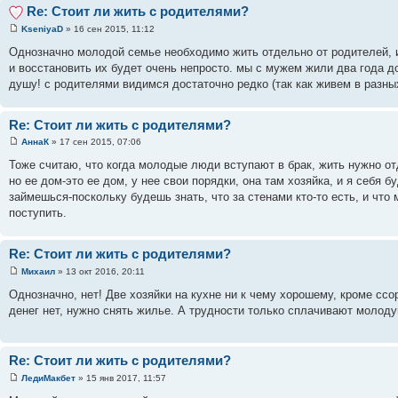
Re: Стоит ли жить с родителями?
KseniyaD
» 16 сен 2015, 11:12
Однозначно молодой семье необходимо жить отдельно от родителей, и
и восстановить их будет очень непросто. мы с мужем жили два года д
душу! с родителями видимся достаточно редко (так как живем в разных
Re: Стоит ли жить с родителями?
АннаК
» 17 сен 2015, 07:06
Тоже считаю, что когда молодые люди вступают в брак, жить нужно о
но ее дом-это ее дом, у нее свои порядки, она там хозяйка, и я себя 
займешься-поскольку будешь знать, что за стенами кто-то есть, и что
поступить.
Re: Стоит ли жить с родителями?
Михаил
» 13 окт 2016, 20:11
Однозначно, нет! Две хозяйки на кухне ни к чему хорошему, кроме ссо
денег нет, нужно снять жилье. А трудности только сплачивают молод
Re: Стоит ли жить с родителями?
ЛедиМакбет
» 15 янв 2017, 11:57