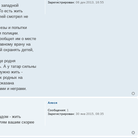
Зарегистрирован:
06 дек 2013, 16:55
я западной
То есть жить
лей смотрел не
лезы и попытки
и полиции.
сообщил им о месте
авному врачу на
 охранять детей,
де родня
. А у татар сильны
нужно жить -
х родных на
оказана
ми и неграми.
Алеся
Сообщения:
1
Зарегистрирован:
30 янв 2015, 08:35
адом - жить
телям вашим скорее