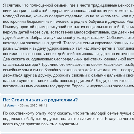
Я считаю, что полноценной семьей, где в чести традиционные ценнос
цивилизации - всей этой педерастии и ювенальной юстиции, может стат
молодой семье, конечно следует отдельно, но не за километры или в 
посторонний безразличный человек, а родные бабушка и дедушка. Род
Приведу простой пример ситуаций взятых из социальных сетей. Деяни
вернуть детей через суд, естественно малоэффективные, где дети - н
Другой сюжет. Забрали двух сыновей у матери-татарки. Собрались ок
нахождения захваченных детей. Татарская семья окружила больничный
размышление и выдачу удерживаемых там насильно детей в противном
понимая не законность своих действий ретировался, дети по истечен
Два сюжета об одинаковых беспредельных действиях ювенальной юсти
славянской матери? Трусливо отсиживается по своим квартирам, разб
семейные узы и им по барабану законно это действие или нет, - постра
держаться друг за дружку, дорожить связями с самыми дальними свои
планете существ - своих собственных родителей. Люди, опомнитесь, -
поголовным вымиранием государств Европы и неуклонным заселением
Re: Стоит ли жить с родителями?
Алеся
» 30 янв 2015, 08:41
По собственному опыту могу сказать, что жить молодой семье лучше о
недалеко от бабушек-дедушек, если таковые имеются. В случае чего мо
всего будет приятно побыть с внучатами.