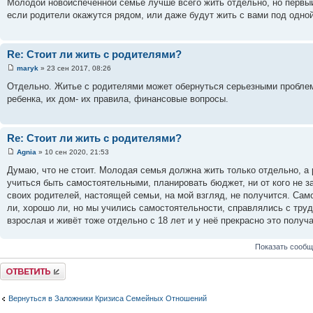
Молодой новоиспеченной семье лучше всего жить отдельно, но первый
если родители окажутся рядом, или даже будут жить с вами под одно
Re: Стоит ли жить с родителями?
maryk
» 23 сен 2017, 08:26
Отдельно. Житье с родителями может обернуться серьезными проблем
ребенка, их дом- их правила, финансовые вопросы.
Re: Стоит ли жить с родителями?
Agnia
» 10 сен 2020, 21:53
Думаю, что не стоит. Молодая семья должна жить только отдельно, а 
учиться быть самостоятельными, планировать бюджет, ни от кого не з
своих родителей, настоящей семьи, на мой взгляд, не получится. Сам
ли, хорошо ли, но мы учились самостоятельности, справлялись с труд
взрослая и живёт тоже отдельно с 18 лет и у неё прекрасно это получа
Показать сообщ
Ответить
Вернуться в Заложники Кризиса Семейных Отношений