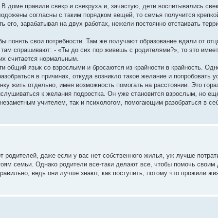
 В доме правили свекр и свекруха и, зачастую, дети воспитывались све
лодожены согласны с таким порядком вещей, то семья получится крепко
ть его, зарабатывая на двух работах, нежели постоянно отстаивать терр
бы понять свои потребности. Там же получают образование вдали от отц
а там спрашивают: - «Ты до сих пор живешь с родителями?», то это имее
гих считается нормальным.
и общий язык со взрослыми и бросаются из крайности в крайность. Одн
азобраться в причинах, откуда возникло такое желание и попробовать у
енку жить отдельно, имея возможность помогать на расстоянии. Это гор
рислушиваться к желания подростка. Он уже становится взрослым, но ещ
незаметным учителем, так и психологом, помогающим разобраться в се
т родителей, даже если у вас нет собственного жилья, уж лучше потрат
стоям семьи. Однако родители все-таки делают все, чтобы помочь своим 
правильно, ведь они лучше знают, как поступить, потому что прожили жи