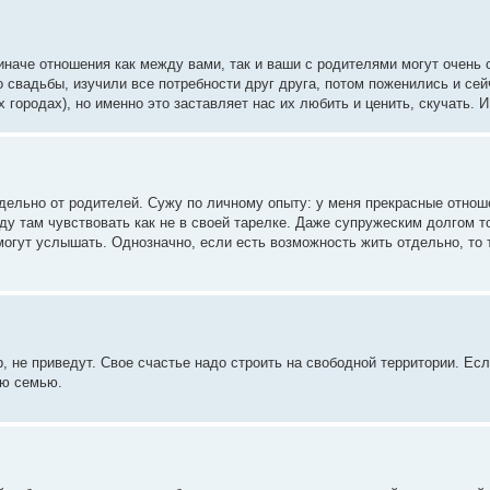
наче отношения как между вами, так и ваши с родителями могут очень 
о свадьбы, изучили все потребности друг друга, потом поженились и се
 городах), но именно это заставляет нас их любить и ценить, скучать. И
тдельно от родителей. Сужу по личному опыту: у меня прекрасные отнош
буду там чувствовать как не в своей тарелке. Даже супружеским долгом т
 могут услышать. Однозначно, если есть возможность жить отдельно, то 
р, не приведут. Свое счастье надо строить на свободной территории. Есл
ую семью.