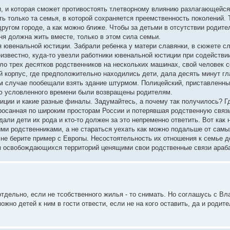
ти, и которая сможет противостоять тлетворному влиянию разлагающейс
ь только та семья, в которой сохраняется преемственность поколений. 
другом городе, а как можно ближе. Чтобы за детьми в отсутствии родите
ня должна жить вместе, только в этом сила семьи.
я ювенальной юстиции. Забрали ребенка у матери славянки, в сюжете с
еизвестно, куда-то увезли работники ювенальной юстиции при содействи
оло трех десятков родственников на нескольких машинах, свой человек 
 корпус, где предположительно находились дети, дала десять минут гл
 случае пообещали взять здание штурмом. Полицейский, приставленный
ию условленного времени были возвращены родителям.
ции и какие разные финалы. Задумайтесь, а почему так получилось? Г
росанная по широким просторам России и потерявшая родственную связь
дали дети их рода и кто-то должен за это непременно ответить. Вот как 
ми родственниками, а не стараться уехать как можно подальше от самы
 не берите пример с Европы. Несостоятельность их отношения к семье д
 освобождающихся территорий ценящими свои родственные связи араба
тдельно, если не тсобственного жилья - то снимать. Но соглашусь с Вл
жно детей к ним в гости отвести, если не на кого оставить, да и роди