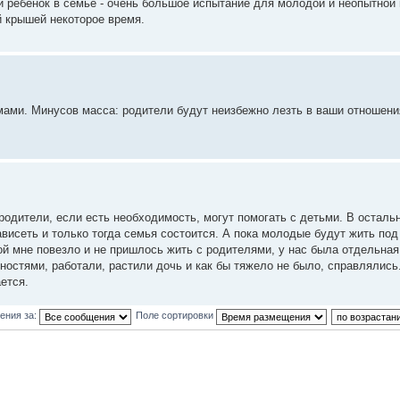
 ребенок в семье - очень большое испытание для молодой и неопытной 
й крышей некоторое время.
ами. Минусов масса: родители будут неизбежно лезть в ваши отношения
родители, если есть необходимость, могут помогать с детьми. В осталь
ависеть и только тогда семья состоится. А пока молодые будут жить по
ой мне повезло и не пришлось жить с родителями, у нас была отдельная
ностями, работали, растили дочь и как бы тяжело не было, справлялись
ется.
ения за:
Поле сортировки