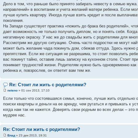
Дело в том, что раньше было принято забирать невесту в семью мужа.
направлений» в воспитании и учета желаний матери ребенка. Если мо
лучше купить квартиру. Иногда лучше взять кредит и после выплачива
поколения.
На Западе существует практика «пожить до брака без родителей», что
дает возможность не только получить диплом, но и понять себя. Когд
негативную окраску. У нас же до свадьбы жить с родителями для мно
Рассмотрим же другую ситуацию. Очень часто подростки не могут найт
может быть желание чада покинуть дом, сбежав оттуда. Здесь нужно р
препятствия. Если же ситуация не разрешима, то стоит позволить реб
вас покинут тайно, оставив лишь записку на кухонном столе. Стоит п
понимает трудностей жизни. Родителям нужно быть одновременно как 
ребенка и, повзрослев, он ответит вам тем же.
Re: Стоит ли жить с родителями?
neteno
» 01 сен 2013, 17:10
Если только что состоявшаяся семья, конечно, лучше жить отдельно о
поиски квартиры и деньги на ее аренду, чем ругаться и привыкать к у
когда нам так не кажется. Доверять свои родным во всех делах – это 
мудрее нас.
Re: Стоит ли жить с родителями?
Влад
» 23 дек 2013, 19:31