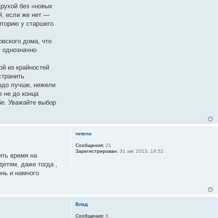
крухой без «новых
й, если же нет —
иторию у старшего
овского дома, что
т однозначно
ой из крайностей
странить
аздо лучше, нежели
е не до конца
бе. Уважайте выбор
neteno
Сообщения:
21
Зарегистрирован:
31 авг 2013, 14:52
ить время на
детям, даже тогда ,
знь и намного
Влад
Сообщения:
6