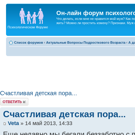
Он-лайн форум психолог
Что делать, если мне не нравится мой муж? Как 
жить? Можно ли простить измену? Признаки. Муж и 
Психологическом Форуме
Список форумов
‹
Актуальные Вопросы Подросткового Возраста
‹
А д
Счастливая детская пора...
Ответить
Счастливая детская пора...
Veta
» 14 май 2013, 14:33
Еще недавно мы бегали беззаботно с 