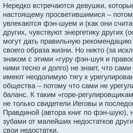
Нередко встречаются девушки, которые
настоящему просветившимися – потом
увлекаются фэн-шуем и (как они счита
других, чувствуют энергетику других (
могут дать правильную рекомендацию
своего образа жизни. Но никто (за иск
знаком с этими «гуру фэн-шуя и право
ними тесно и долго) не знает, что сам
имеют неодолимую тягу к урегулиров
общества – потому что сами не урегу
баланс. К таким «горе-регулировщика
не только свидетели Иеговы и послед
Правдиной (автора книг по фэн-шую), н
зубами от малейших недостатков други
свои недостатки.