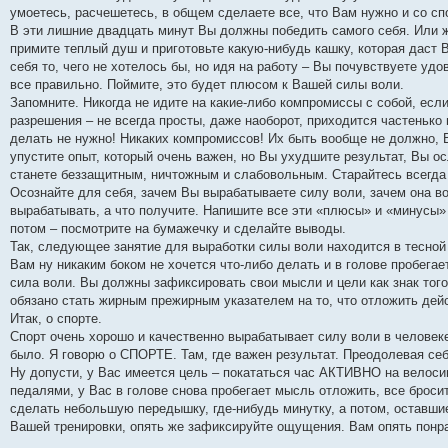
умоетесь, расчешетесь, в общем сделаете все, что Вам нужно и со сп
В эти лишние двадцать минут Вы должны победить самого себя. Или ж
примите теплый душ и приготовьте какую-нибудь кашку, которая даст 
себя то, чего не хотелось бы, но идя на работу – Вы почувствуете у
все правильно. Поймите, это будет плюсом к Вашей силы воли.
Запомните. Никогда не идите на какие-либо компромиссы с собой, есл
разрешения – не всегда просты, даже наоборот, приходится частенько 
делать не нужно! Никаких компромиссов! Их быть вообще не должно, 
упустите опыт, который очень важен, но Вы ухудшите результат, Вы 
станете беззащитным, ничтожным и слабовольным. Старайтесь всегда 
Осознайте для себя, зачем Вы вырабатываете силу воли, зачем она во
вырабатывать, а что получите. Напишите все эти «плюсы» и «минусы» н
потом – посмотрите на бумажечку и сделайте выводы.
Так, следующее занятие для выработки силы воли находится в тесной 
Вам ну никаким боком не хочется что-либо делать и в голове пробегает
сила воли. Вы должны зафиксировать свои мысли и цели как знак того
обязано стать жирным прежирным указателем на то, что отложить дейс
Итак, о спорте.
Спорт очень хорошо и качественно вырабатывает силу воли в человеке
было. Я говорю о СПОРТЕ. Там, где важен результат. Преодолевая себ
Ну допусти, у Вас имеется цель – покататься час АКТИВНО на велоси
педалями, у Вас в голове снова пробегает мысль отложить, все броси
сделать небольшую передышку, где-нибудь минутку, а потом, оставши
Вашей тренировки, опять же зафиксируйте ощущения. Вам опять понра