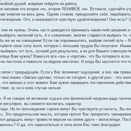
окойной душой, вовремя пойдете на работу.
е назовем это второе «я», второе ЛЕНИВОЕ «я». Встаньте, сделайте ут
Вам энергии на весь день. Одним словом, преодолейте себя, переборите,
довлетворение. Ого, а оказывается чувствую удовлетворение? Оно есть? 
и они не нужны. Очень часто доводится принимать какие-либо решения и
выбирать нелегкий путь. А к сожалению, многие стараются выбрать то, ч
Вы же не на совещании! Если так поразмышлять, выбрав легкий путь – В
ослабите свою силу воли, которую с большим трудом Вы получали. Иным
выбирать тот путь, лучший для результата, а не для Вашего самочувств
обще Вам нужна? Взвесьте все «за» и «против», что Вы потеряете если 
а листочке и повесьте на видное местечко. И когда Вы захочется что-т
связи с предыдущем. Если у Вас возникнет ощущение, а оно, как правил
 мыслишка «Завтра сделаю, только не сегодня, в другой раз» - это знач
, что именно в этот момент Вам нужно завершить поставленное действие
твие, ну ни в коем случае нельзя.
. Я не говорю об активном отдыхи или физической нагрузки ради галочки
я регулярно, вы сможете воспитать характер.
педе. Но по прохождению сорока минут Вы чувствуете усталость, Вы ел
ть. Это предательская мысль, которая просит Вас прекратить тренировк
еся двадцать минут провести верхом на своем друге – велосипеде. Пос
вилось? О да, это замечательно и сила воли Вас тоже благодарит.