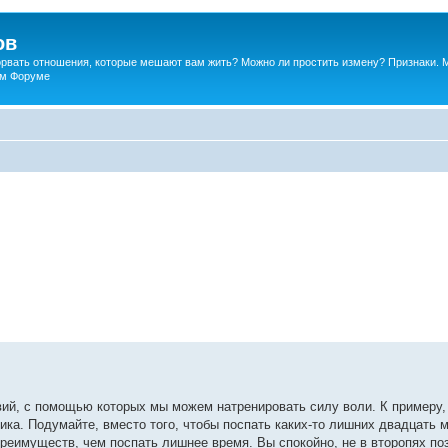
ов
порвать отношения, которые мешают вам жить? Можно ли простить измену? Признаки. 
ком Форуме
й, с помощью которых мы можем натренировать силу воли. К примеру, с
ника. Подумайте, вместо того, чтобы поспать каких-то лишних двадцать 
преимуществ, чем поспать лишнее время. Вы спокойно, не в второпях по