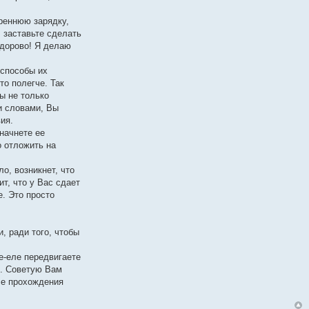
реннюю зарядку,
 заставьте сделать
Здорово! Я делаю
 способы их
то полегче. Так
ы не только
и словами, Вы
ия.
начнете ее
о отложить на
о, возникнет, что
ит, что у Вас сдает
. Это просто
, ради того, чтобы
е-еле передвигаете
и. Советую Вам
ле прохождения