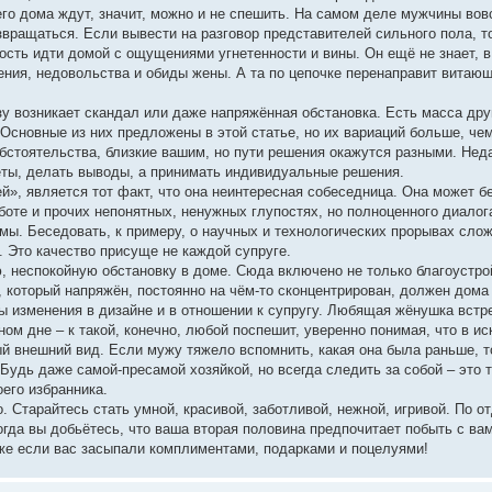
 его дома ждут, значит, можно и не спешить. На самом деле мужчины вов
звращаться. Если вывести на разговор представителей сильного пола, т
дость идти домой с ощущениями угнетенности и вины. Он ещё не знает, в
роения, недовольства и обиды жены. А та по цепочке перенаправит витающ
зу возникает скандал или даже напряжённая обстановка. Есть масса дру
 Основные из них предложены в этой статье, но их вариаций больше, че
бстоятельства, близкие вашим, но пути решения окажутся разными. Нед
еты, делать выводы, а принимать индивидуальные решения.
й», является тот факт, что она неинтересная собеседница. Она может 
аботе и прочих непонятных, ненужных глупостях, но полноценного диалог
емы. Беседовать, к примеру, о научных и технологических прорывах сло
 Это качество присуще не каждой супруге.
 неспокойную обстановку в доме. Сюда включено не только благоустро
 который напряжён, постоянно на чём-то сконцентрирован, должен дома
ы изменения в дизайне и в отношении к супругу. Любящая жёнушка встре
ом дне – к такой, конечно, любой поспешит, уверенно понимая, что в ис
 внешний вид. Если мужу тяжело вспомнить, какая она была раньше, то
Будь даже самой-пресамой хозяйкой, но всегда следить за собой – это 
его избранника.
 Старайтесь стать умной, красивой, заботливой, нежной, игривой. По о
гда вы добьётесь, что ваша вторая половина предпочитает побыть с вами
Даже если вас засыпали комплиментами, подарками и поцелуями!