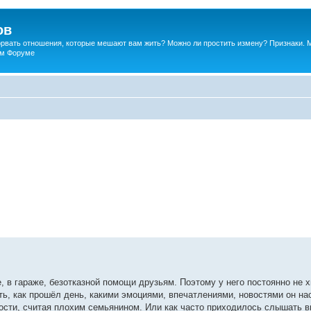
ов
порвать отношения, которые мешают вам жить? Можно ли простить измену? Признаки. 
ком Форуме
, в гараже, безотказной помощи друзьям. Поэтому у него постоянно не 
ть, как прошёл день, какими эмоциями, впечатлениями, новостями он н
сти, считая плохим семьянином. Или как часто приходилось слышать в