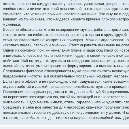
вместе, спешил на каждую встречу, а теперь успокоился, уверен, что
свободными, и не считают свой дом клеткой, в которую приходится во
сознаются, что истинная причина кроется в женщине. Что ему не в ра
виноват, но точно знает, что найдётся какая-то причина плохого наст
муженька.
Вовсе не обязательно, что по возвращении мужа с работы, в доме сра
которых хочется избежать и попросту растянуть время в кругу друзей.
стоит зацикливаться на конкретных примерах. Можно смоделировать о
«сколько людей, столько и мнений». Стоит обращать внимание на сов
Одной из основной причин нежелания ближе и чаще общаться со «свое
о шмотках, о новостях из личной жизни подруг, о своей ненавистной р
добиться. Всё потому, что мужикам не всегда интересны эти пустые т
широкий кругозор, умение грамотно формулировать и выражать мысли.
Следующим фактором отчуждённости мужа принято считать неуютную,
поддержание чистоты, а и обязательный моральный комфорт. Человек,
Если такого эффекта не происходит, стоит задуматься, какие возможн
окутает заботой и лаской, ненавязчиво полюбопытствуется о проведённ
Очередным очевидным предлогом стал давно забытый безукоризненный
он перестанет восхищаться ею, какой бы любящей она ни оставалась. 
обязанность. Надо менять имидж, стиль, гардероб, чтобы удивлять сво
Соединить в себе все качества для некоторых окажется проблематично.
положительные стороны не действуют и не усиливают тягу домой. И ко
в гараже, на рыбалке и т. д. – ни в коем случае не расслабляйтесь. 