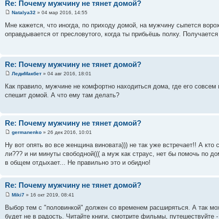
Re: Почему мужчину не тянет домой?
Natalya32
» 04 мар 2016, 14:55
Мне кажется, что иногда, по приходу домой, на мужчину сыпется воро
оправдывается от пресловутого, когда ты прибьёшь полку. Получается
Re: Почему мужчину не тянет домой?
ЛедиМакбет
» 04 авг 2016, 18:01
Как правило, мужчине не комфортно находиться дома, где его совсем н
спешит домой. А что ему там делать?
Re: Почему мужчину не тянет домой?
germanenko
» 26 дек 2016, 10:01
Ну вот опять во все женщина виновата))) не так уже встречает!! А кто 
ли??? и ни минуты свободной((( а муж как страус, нет бы помочь по дом
в общем отдыхает... Не правильно это и обидно!
Re: Почему мужчину не тянет домой?
Miki7
» 16 окт 2019, 08:41
Выбор тем с "половинкой" должен со временем расширяться. А так мож
будет не в радость. Читайте книги, смотрите фильмы, путешествуйте -