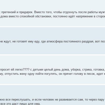
х претензий и придирок. Вместо того, чтобы отдохнуть после работы му
 дома вместо спокойной обстановки, постоянно идёт напряжение в сторо
е ждут, не готовят ему еду, где атмосфера постоянного раздрая, вот по
спросит ей легко???? с детьми целый день дома, уборка, стрика, готовка, 
у, отпустить жену одну пойти погулять, он прячет голову в песок, идет 
но все переслушать, и если человек не развивается сам, то через пар
 все это даст пищу для ума.