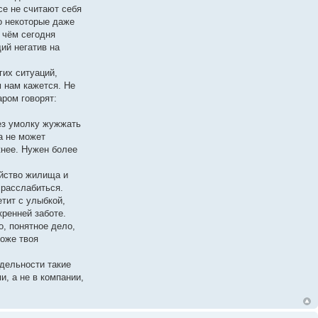
се не считают себя
о некоторые даже
 чём сегодня
ий негатив на
гих ситуаций,
м нам кажется. Не
аром говорят:
без умолку жужжать
а не может
жнее. Нужен более
йство жилища и
 расслабиться.
тит с улыбкой,
кренней заботе.
, понятное дело,
тоже твоя
тдельности такие
, а не в компании,